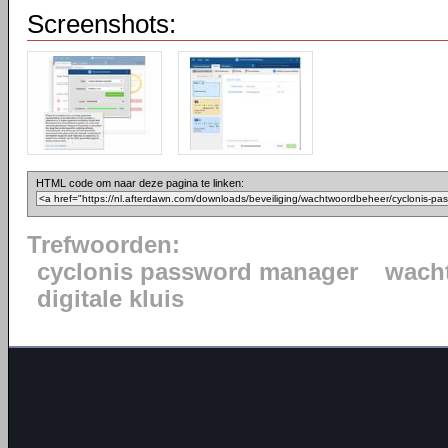
Screenshots:
HTML code om naar deze pagina te linken:
Trefwoorden:
cyclonis password manager
wach
digitale kluis