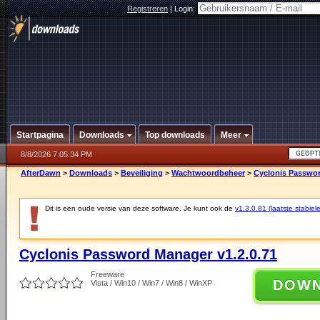
Registreren
|
Login:
Startpagina
Downloads
Top downloads
Meer
8/8/2026 7:05:34 PM
AfterDawn
>
Downloads
>
Beveiliging
>
Wachtwoordbeheer
>
Cyclonis Passwor
Dit is een oude versie van deze software. Je kunt ook de
v1.3.0.81 (laatste stabiele
Cyclonis Password Manager v1.2.0.71
Freeware
DOW
Vista / Win10 / Win7 / Win8 / WinXP