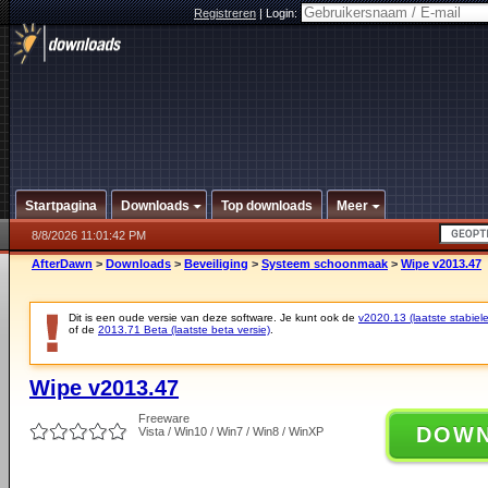
Registreren
|
Login:
Startpagina
Downloads
Top downloads
Meer
8/8/2026 11:01:42 PM
AfterDawn
>
Downloads
>
Beveiliging
>
Systeem schoonmaak
>
Wipe v2013.47
Dit is een oude versie van deze software. Je kunt ook de
v2020.13 (laatste stabiele
of de
2013.71 Beta (laatste beta versie)
.
Wipe v2013.47
Freeware
DOW
Vista / Win10 / Win7 / Win8 / WinXP