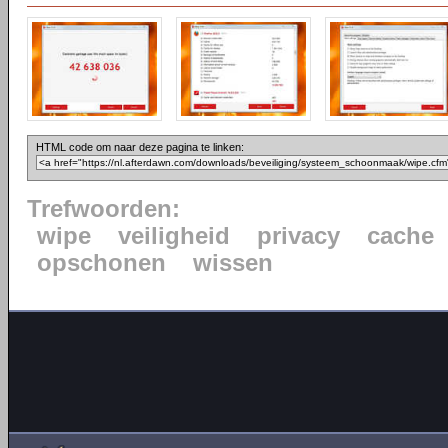
HTML code om naar deze pagina te linken:
Trefwoorden:
wipe
veiligheid
privacy
cache
opschonen
wissen