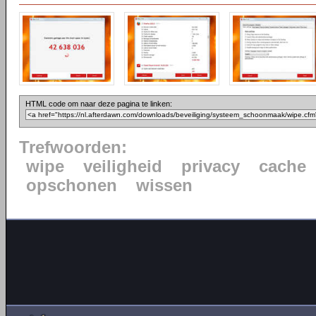
HTML code om naar deze pagina te linken:
Trefwoorden:
wipe
veiligheid
privacy
cache
opschonen
wissen