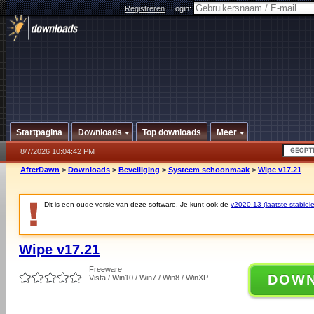
Registreren
|
Login:
Startpagina
Downloads
Top downloads
Meer
8/7/2026 10:04:42 PM
AfterDawn
>
Downloads
>
Beveiliging
>
Systeem schoonmaak
>
Wipe v17.21
Dit is een oude versie van deze software. Je kunt ook de
v2020.13 (laatste stabiele
Wipe v17.21
Freeware
DOW
Vista / Win10 / Win7 / Win8 / WinXP