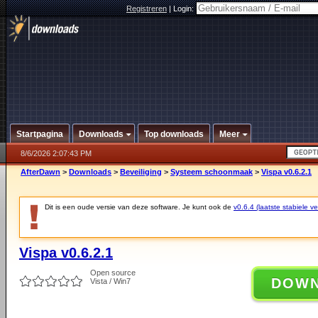
Registreren
|
Login:
Startpagina
Downloads
Top downloads
Meer
8/6/2026 2:07:43 PM
AfterDawn
>
Downloads
>
Beveiliging
>
Systeem schoonmaak
>
Vispa v0.6.2.1
Dit is een oude versie van deze software. Je kunt ook de
v0.6.4 (laatste stabiele ve
Vispa v0.6.2.1
Open source
DOW
Vista / Win7