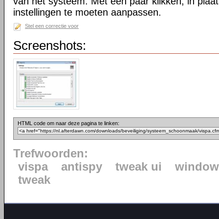
van het systeem. Met een paar klikken, in plaats
instellingen te moeten aanpassen.
Stel een correctie voor
Screenshots:
HTML code om naar deze pagina te linken:
Trefwoorden:
vispa
antispy
tweak ui
window
tweak