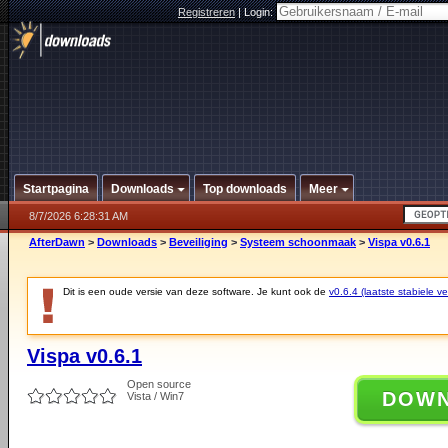
Registreren
|
Login:
Startpagina
Downloads
Top downloads
Meer
8/7/2026 6:28:31 AM
AfterDawn
>
Downloads
>
Beveiliging
>
Systeem schoonmaak
>
Vispa v0.6.1
Dit is een oude versie van deze software. Je kunt ook de
v0.6.4 (laatste stabiele ve
Vispa v0.6.1
Open source
DOW
Vista / Win7