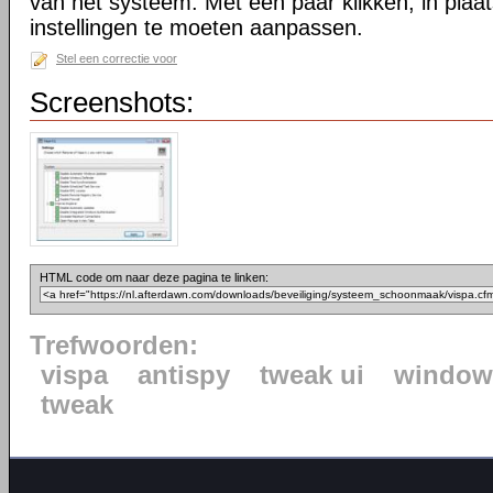
van het systeem. Met een paar klikken, in plaats
instellingen te moeten aanpassen.
Stel een correctie voor
Screenshots:
HTML code om naar deze pagina te linken:
Trefwoorden:
vispa
antispy
tweak ui
window
tweak