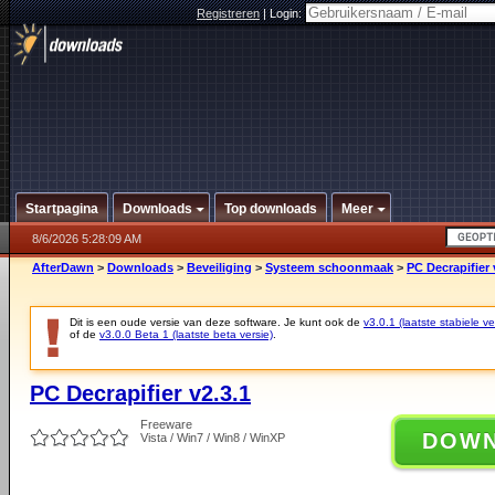
Registreren
|
Login:
Startpagina
Downloads
Top downloads
Meer
8/6/2026 5:28:09 AM
AfterDawn
>
Downloads
>
Beveiliging
>
Systeem schoonmaak
>
PC Decrapifier 
Dit is een oude versie van deze software. Je kunt ook de
v3.0.1 (laatste stabiele ve
of de
v3.0.0 Beta 1 (laatste beta versie)
.
PC Decrapifier v2.3.1
Freeware
DOW
Vista / Win7 / Win8 / WinXP