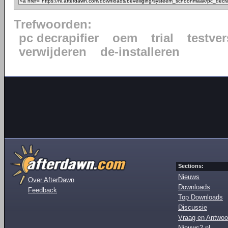
Trefwoorden:
pc decrapifier
oem
trial
testver
verwijderen
de-installeren
Sections:
Nieuws
Over AfterDawn
Downloads
Feedback
Top Downloads
Discussie
Vraag en Antwoo
Nieuws2.nl