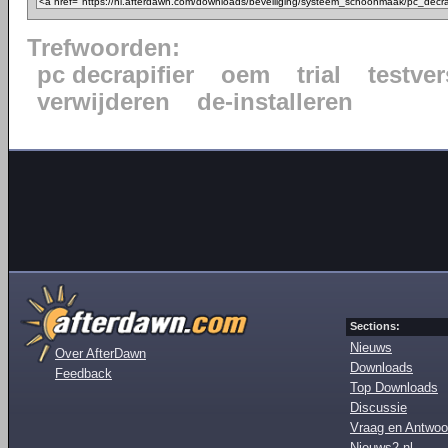
Trefwoorden:
pc decrapifier
oem
trial
testver
verwijderen
de-installeren
Sections:
Nieuws
Over AfterDawn
Downloads
Feedback
Top Downloads
Discussie
Vraag en Antwoo
Nieuws2.nl