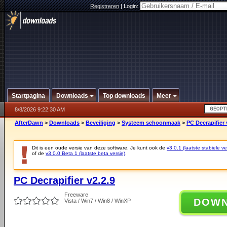
Registreren
|
Login:
Startpagina
Downloads
Top downloads
Meer
8/8/2026 9:22:30 AM
AfterDawn
>
Downloads
>
Beveiliging
>
Systeem schoonmaak
>
PC Decrapifier 
Dit is een oude versie van deze software. Je kunt ook de
v3.0.1 (laatste stabiele ve
of de
v3.0.0 Beta 1 (laatste beta versie)
.
PC Decrapifier v2.2.9
Freeware
DOW
Vista / Win7 / Win8 / WinXP