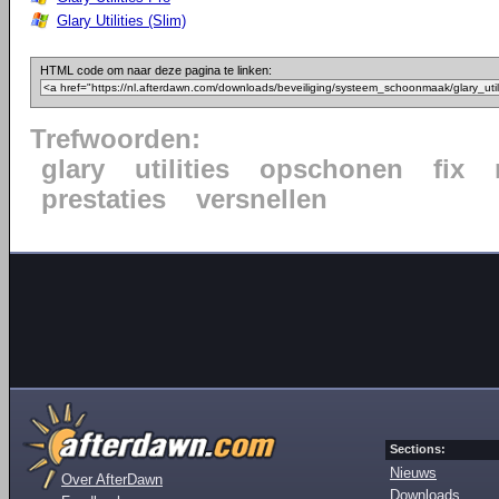
Glary Utilities (Slim)
HTML code om naar deze pagina te linken:
Trefwoorden:
glary
utilities
opschonen
fix
prestaties
versnellen
Sections:
Nieuws
Over AfterDawn
Downloads