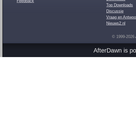
Feedback
Top Downloads
Discussie
Vraag en Antwoo
Nieuws2.nl
© 1999-2026
AfterDawn is p