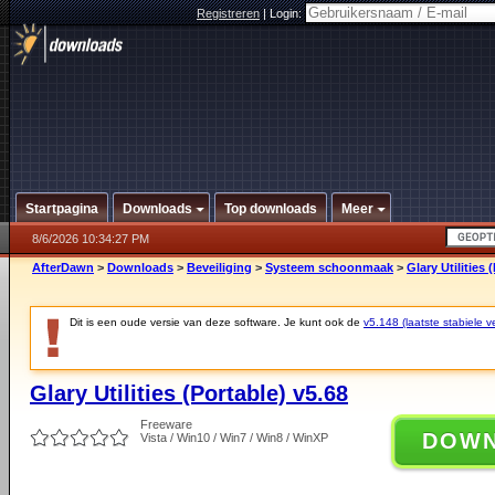
Registreren
|
Login:
Startpagina
Downloads
Top downloads
Meer
8/6/2026 10:34:27 PM
AfterDawn
>
Downloads
>
Beveiliging
>
Systeem schoonmaak
>
Glary Utilities 
Dit is een oude versie van deze software. Je kunt ook de
v5.148 (laatste stabiele ve
Glary Utilities (Portable) v5.68
Freeware
DOW
Vista / Win10 / Win7 / Win8 / WinXP