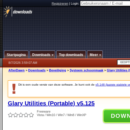
Registreren
|
Login:
Startpagina
Downloads
Top downloads
Meer
8/7/2026 3:59:07 AM
AfterDawn
>
Downloads
>
Beveiliging
>
Systeem schoonmaak
>
Glary Utilities 
Dit is een oude versie van deze software. Je kunt ook de
v5.148 (laatste stabiele ve
Glary Utilities (Portable) v5.125
Freeware
DOW
Vista / Win10 / Win7 / Win8 / WinXP