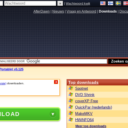
|
Wachtwoord kwijt
AfterDawn
|
Nieuws
|
Vraag en Antwoord
|
Downloads
|
Discu
(Portable) v5.125
Top downloads
X
rsie)
downloaden.
Spotnet
DVD Shrink
coverXP Free
QuickPar (nederlands)
NLOAD
MakeMKV
HWiNFO64
Meer top downloads