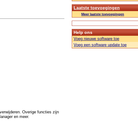
Laatste toevoegingen
Meer laatste toevoegingen
Help ons
Voeg nieuwe software toe
Voeg een software update toe
erwijderen. Overige functies zijn
Manager en meer.