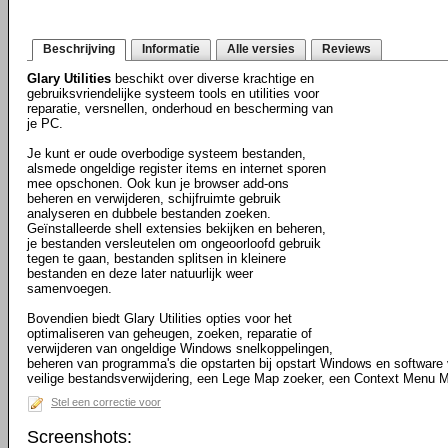
Beschrijving
Informatie
Alle versies
Reviews
Glary Utilities
beschikt over diverse krachtige en
gebruiksvriendelijke systeem tools en utilities voor
reparatie, versnellen, onderhoud en bescherming van
je PC.
Je kunt er oude overbodige systeem bestanden,
alsmede ongeldige register items en internet sporen
mee opschonen. Ook kun je browser add-ons
beheren en verwijderen, schijfruimte gebruik
analyseren en dubbele bestanden zoeken.
Geïnstalleerde shell extensies bekijken en beheren,
je bestanden versleutelen om ongeoorloofd gebruik
tegen te gaan, bestanden splitsen in kleinere
bestanden en deze later natuurlijk weer
samenvoegen.
Bovendien biedt Glary Utilities opties voor het
optimaliseren van geheugen, zoeken, reparatie of
verwijderen van ongeldige Windows snelkoppelingen,
beheren van programma's die opstarten bij opstart Windows en software v
veilige bestandsverwijdering, een Lege Map zoeker, een Context Menu 
Stel een correctie voor
Screenshots: