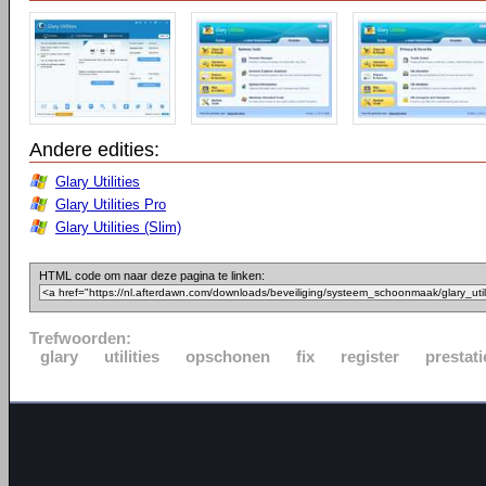
Andere edities:
Glary Utilities
Glary Utilities Pro
Glary Utilities (Slim)
HTML code om naar deze pagina te linken:
Trefwoorden:
glary
utilities
opschonen
fix
register
prestati