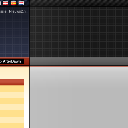
ssie
|
Nieuws2.nl