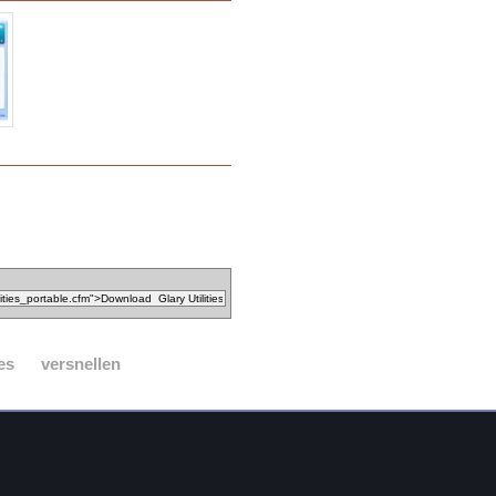
es
versnellen