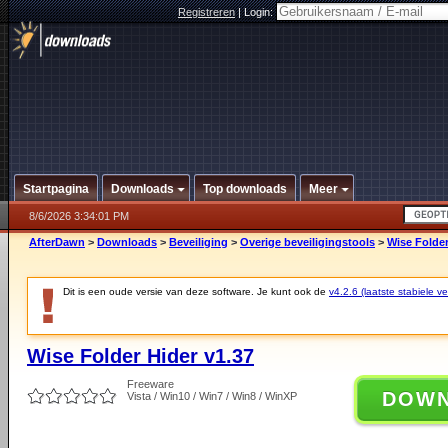
Registreren
|
Login:
Startpagina
Downloads
Top downloads
Meer
8/6/2026 3:34:01 PM
AfterDawn
>
Downloads
>
Beveiliging
>
Overige beveiligingstools
>
Wise Folder
Dit is een oude versie van deze software. Je kunt ook de
v4.2.6 (laatste stabiele ve
Wise Folder Hider v1.37
Freeware
DOW
Vista / Win10 / Win7 / Win8 / WinXP