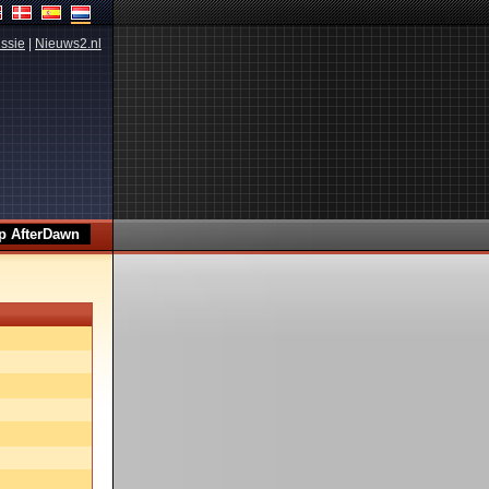
ssie
|
Nieuws2.nl