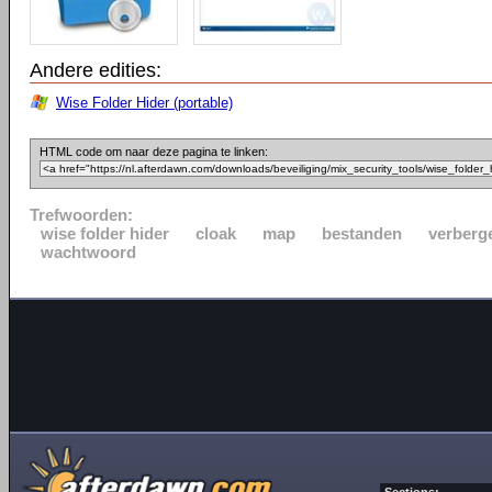
Andere edities:
Wise Folder Hider (portable)
HTML code om naar deze pagina te linken:
Trefwoorden:
wise folder hider
cloak
map
bestanden
verberg
wachtwoord