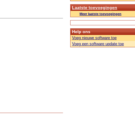
Laatste toevoegingen
Meer laatste toevoegingen
Help ons
Voeg nieuwe software toe
Voeg een software update toe