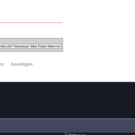
en
beveiligen