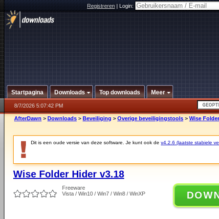
Registreren
|
Login:
Startpagina
Downloads
Top downloads
Meer
8/7/2026 5:07:42 PM
AfterDawn
>
Downloads
>
Beveiliging
>
Overige beveiligingstools
>
Wise Folder
Dit is een oude versie van deze software. Je kunt ook de
v4.2.6 (laatste stabiele ve
Wise Folder Hider v3.18
Freeware
DOW
Vista / Win10 / Win7 / Win8 / WinXP