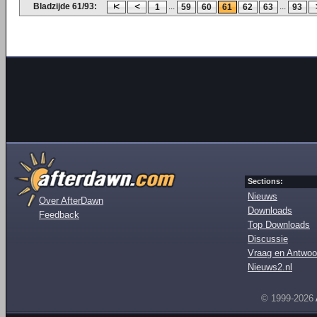
Bladzijde 61/93:
...
...
1
59
60
61
62
63
93
Sections:
Nieuws
Over AfterDawn
Downloads
Feedback
Top Downloads
Discussie
Vraag en Antwoo
Nieuws2.nl
© 1999-2026