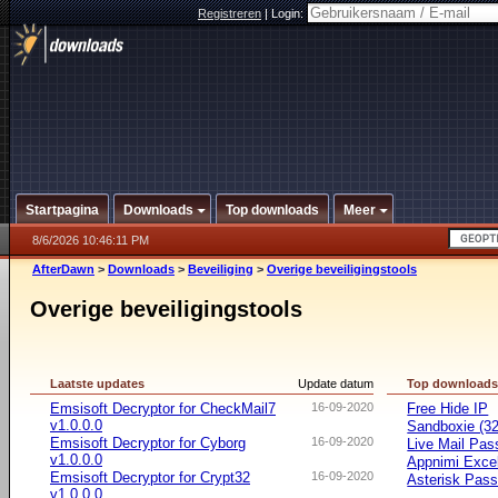
Registreren
|
Login:
Startpagina
Downloads
Top downloads
Meer
8/6/2026 10:46:11 PM
AfterDawn
>
Downloads
>
Beveiliging
>
Overige beveiligingstools
Overige beveiligingstools
Laatste updates
Update datum
Top download
Emsisoft Decryptor for CheckMail7
16-09-2020
Free Hide IP
v1.0.0.0
Sandboxie (32-
Emsisoft Decryptor for Cyborg
16-09-2020
Live Mail Pas
v1.0.0.0
Appnimi Exce
Emsisoft Decryptor for Crypt32
16-09-2020
Asterisk Pas
v1.0.0.0