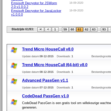
Emsisoft Decryptor for JSWorm
16-09-2020
2.0 v1.0.0.2
Emsisoft Decryptor for JavaLocker
16-09-2020
v1.0.0.0
Bladzijde 61/93:
...
...
1
59
60
61
62
63
93
Trend Micro HouseCall v8.0
Update datum:
08-12-2015
Downloads :
1
Bestandsgrootte
Trend Micro HouseCall (64-bit) v8.0
Update datum:
08-12-2015
Downloads :
1
Bestandsgrootte
Advanced PassGen v1.1
Update datum:
07-12-2015
Downloads :
1
Bestandsgrootte
CodeDead PassGen v1.0
CodeDead PassGen is een gratis tool om willekeurige wachtw
genereren.