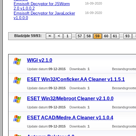
Emsisoft Decryptor for JSWorm
16-09-2020
2.0 v1.0.0.2
Emsisoft Decryptor for JavaLocker
16-09-2020
v1.0.0.0
Bladzijde 59/93:
...
...
1
57
58
59
60
61
93
WIGI v2.1.0
Update datum:
09-12-2015
Downloads :
1
Bestandsgrootte
ESET Win32/Conficker.AA Cleaner v1.1.5.1
Update datum:
09-12-2015
Downloads :
1
Bestandsgrootte
ESET Win32/Mebroot Cleaner v2.1.0.0
Update datum:
09-12-2015
Downloads :
1
Bestandsgrootte
ESET ACAD/Medre.A Cleaner v1.1.0.4
Update datum:
09-12-2015
Downloads :
1
Bestandsgrootte