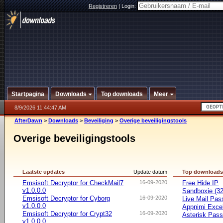
Registreren
|
Login:
Startpagina
Downloads
Top downloads
Meer
8/9/2026 11:44:47 AM
AfterDawn
>
Downloads
>
Beveiliging
>
Overige beveiligingstools
Overige beveiligingstools
Laatste updates
Update datum
Top download
Emsisoft Decryptor for CheckMail7
16-09-2020
Free Hide IP
v1.0.0.0
Sandboxie (32-
Emsisoft Decryptor for Cyborg
16-09-2020
Live Mail Pas
v1.0.0.0
Appnimi Exce
Emsisoft Decryptor for Crypt32
16-09-2020
Asterisk Pas
v1.0.0.0