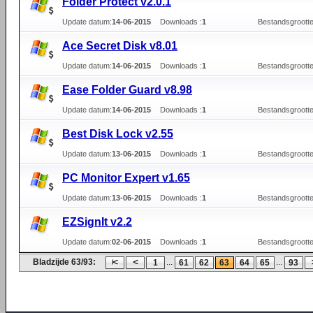
Folder Protect v2.0.1
Update datum:
14-06-2015
Downloads :
1
Bestandsgrootte
Ace Secret Disk v8.01
Update datum:
14-06-2015
Downloads :
1
Bestandsgrootte
Ease Folder Guard v8.98
Update datum:
14-06-2015
Downloads :
1
Bestandsgrootte
Best Disk Lock v2.55
Update datum:
13-06-2015
Downloads :
1
Bestandsgrootte
PC Monitor Expert v1.65
Update datum:
13-06-2015
Downloads :
1
Bestandsgrootte
EZSignIt v2.2
Update datum:
02-06-2015
Downloads :
1
Bestandsgrootte
Bladzijde 63/93:
...
...
1
61
62
63
64
65
93