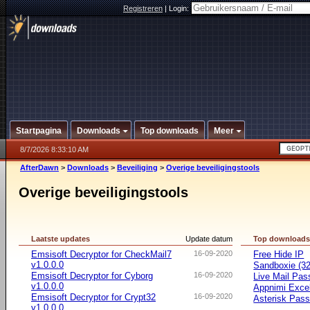
Registreren
|
Login:
Startpagina
Downloads
Top downloads
Meer
8/7/2026 8:33:10 AM
AfterDawn
>
Downloads
>
Beveiliging
>
Overige beveiligingstools
Overige beveiligingstools
Laatste updates
Update datum
Top download
Emsisoft Decryptor for CheckMail7
16-09-2020
Free Hide IP
v1.0.0.0
Sandboxie (32-
Emsisoft Decryptor for Cyborg
16-09-2020
Live Mail Pas
v1.0.0.0
Appnimi Exce
Emsisoft Decryptor for Crypt32
16-09-2020
Asterisk Pas
v1.0.0.0