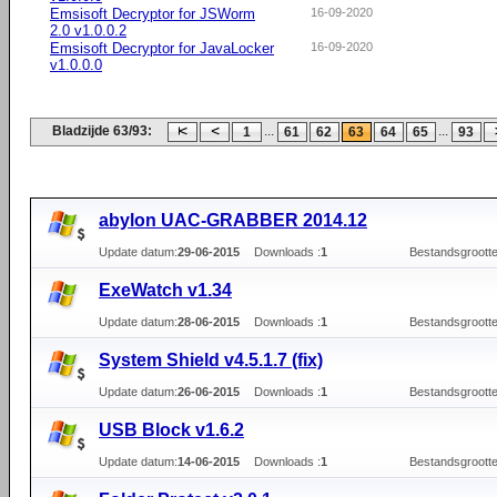
Emsisoft Decryptor for JSWorm
16-09-2020
2.0 v1.0.0.2
Emsisoft Decryptor for JavaLocker
16-09-2020
v1.0.0.0
Bladzijde 63/93:
...
...
1
61
62
63
64
65
93
abylon UAC-GRABBER 2014.12
Update datum:
29-06-2015
Downloads :
1
Bestandsgrootte
ExeWatch v1.34
Update datum:
28-06-2015
Downloads :
1
Bestandsgrootte
System Shield v4.5.1.7 (fix)
Update datum:
26-06-2015
Downloads :
1
Bestandsgrootte
USB Block v1.6.2
Update datum:
14-06-2015
Downloads :
1
Bestandsgrootte