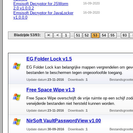
Emsisoft Decryptor for JSWorm
16-09-2020
2.0 v1.0.0.2
Emsisoft Decryptor for JavaLocker
16-09-2020
v1.0.0.0
Bladzijde 53/93:
...
...
1
51
52
53
54
55
93
EG Folder Lock v1.5
EG Folder Lock kan belangrijke mappen vergrendelen om gev
bestanden te beschermen tegen ongeoorloofde toegang.
Update datum:
23-11-2016
Downloads :
1
Bestandsgrootte
Free Space Wipe v1.3
Free Space Wipe overschrijft de vrije ruimte op een schijf zod
verwijderde bestanden niet hersteld kunnen worden.
Update datum:
23-11-2016
Downloads :
1
Bestandsgrootte
NirSoft VaultPasswordView v1.00
Update datum:
30-09-2016
Downloads :
1
Bestandsgrootte