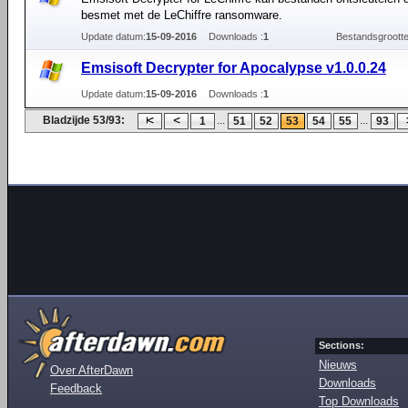
besmet met de LeChiffre ransomware.
Update datum:
15-09-2016
Downloads :
1
Bestandsgrootte
Emsisoft Decrypter for Apocalypse v1.0.0.24
Update datum:
15-09-2016
Downloads :
1
Bladzijde 53/93:
...
...
1
51
52
53
54
55
93
Sections:
Nieuws
Over AfterDawn
Downloads
Feedback
Top Downloads