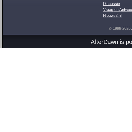
Discussie
Vraag en Antwoo
Nieuws2.nl
© 1999-2026
AfterDawn is p