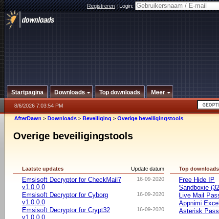
Registreren
|
Login:
Startpagina
Downloads
Top downloads
Meer
8/6/2026 7:03:54 PM
AfterDawn
>
Downloads
>
Beveiliging
>
Overige beveiligingstools
Overige beveiligingstools
Laatste updates
Update datum
Top download
Emsisoft Decryptor for CheckMail7
16-09-2020
Free Hide IP
v1.0.0.0
Sandboxie (32-
Emsisoft Decryptor for Cyborg
16-09-2020
Live Mail Pas
v1.0.0.0
Appnimi Exce
Emsisoft Decryptor for Crypt32
16-09-2020
Asterisk Pas
v1.0.0.0