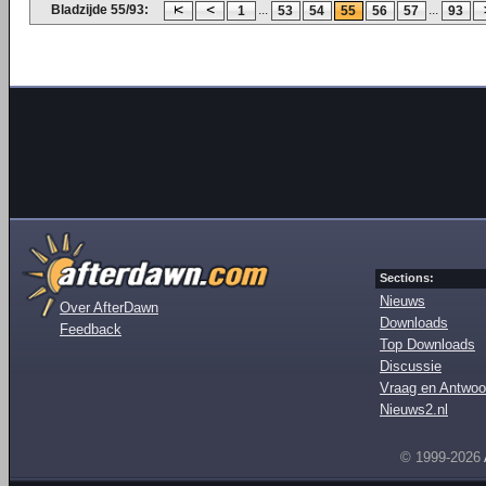
Bladzijde 55/93:
...
...
1
53
54
55
56
57
93
Sections:
Nieuws
Over AfterDawn
Downloads
Feedback
Top Downloads
Discussie
Vraag en Antwoo
Nieuws2.nl
© 1999-2026