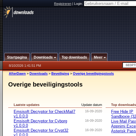
Registreren
|
Login:
Startpagina
Downloads
Top downloads
Meer
8/10/2026 1:41:51 PM
AfterDawn
>
Downloads
>
Beveiliging
>
Overige beveiligingstools
Overige beveiligingstools
Laatste updates
Update datum
Top download
Emsisoft Decryptor for CheckMail7
16-09-2020
Free Hide IP
v1.0.0.0
Sandboxie (32-
Emsisoft Decryptor for Cyborg
16-09-2020
Live Mail Pas
v1.0.0.0
Appnimi Exce
Emsisoft Decryptor for Crypt32
16-09-2020
Asterisk Pas
v1.0.0.0