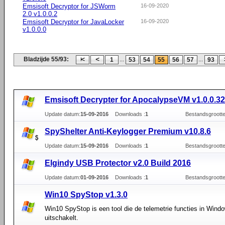
Emsisoft Decryptor for JSWorm
16-09-2020
2.0 v1.0.0.2
Emsisoft Decryptor for JavaLocker
16-09-2020
v1.0.0.0
Bladzijde 55/93:
...
...
1
53
54
55
56
57
93
Emsisoft Decrypter for ApocalypseVM v1.0.0.32
Update datum:
15-09-2016
Downloads :
1
Bestandsgrootte
SpyShelter Anti-Keylogger Premium v10.8.6
Update datum:
15-09-2016
Downloads :
1
Bestandsgrootte
Elgindy USB Protector v2.0 Build 2016
Update datum:
01-09-2016
Downloads :
1
Bestandsgrootte
Win10 SpyStop v1.3.0
Win10 SpyStop is een tool die de telemetrie functies in Wind
uitschakelt.