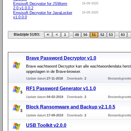
Emsisoft Decryptor for JSWorm
16-09-2020
2.0 v1.0.0.2
Emsisoft Decryptor for JavaLocker
16-09-2020
v1.0.0.0
Bladzijde 51/93:
...
...
1
49
50
51
52
53
93
Brave Password Decryptor v1.0
Brave wachtwoord Decryptor kan alle wachtwoordendata herste
opgeslagen in de Brave-browser.
Update datum:
27-11-2018
Downloads :
2
Bestandsgrootte
RF1 Password Generator v1.1.0
Update datum:
04-02-2019
Downloads :
2
Bestandsgrootte
Block Ransomware and Backup v2.1.0.5
Update datum:
17-09-2019
Downloads :
2
Bestandsgrootte
USB Toolkit v2.0.0