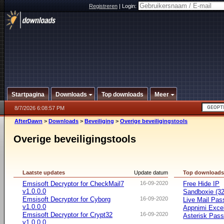
Registreren
|
Login:
Startpagina
Downloads
Top downloads
Meer
8/7/2026 6:08:57 PM
AfterDawn
>
Downloads
>
Beveiliging
>
Overige beveiligingstools
Overige beveiligingstools
Laatste updates
Update datum
Top download
Emsisoft Decryptor for CheckMail7
16-09-2020
Free Hide IP
v1.0.0.0
Sandboxie (32-
Emsisoft Decryptor for Cyborg
16-09-2020
Live Mail Pas
v1.0.0.0
Appnimi Exce
Emsisoft Decryptor for Crypt32
16-09-2020
Asterisk Pas
v1.0.0.0