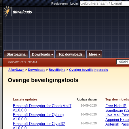
Registreren
|
Login:
Startpagina
Downloads
Top downloads
Meer
8/8/2026 2:35:32 AM
AfterDawn
>
Downloads
>
Beveiliging
>
Overige beveiligingstools
Overige beveiligingstools
Laatste updates
Update datum
Top download
Emsisoft Decryptor for CheckMail7
16-09-2020
Free Hide IP
v1.0.0.0
Sandboxie (32-
Emsisoft Decryptor for Cyborg
16-09-2020
Live Mail Pas
v1.0.0.0
Appnimi Exce
Emsisoft Decryptor for Crypt32
16-09-2020
Asterisk Pas
v1.0.0.0