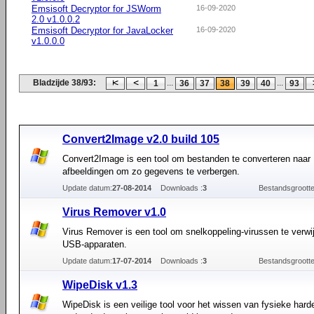
Emsisoft Decryptor for JSWorm
16-09-2020
2.0 v1.0.0.2
Emsisoft Decryptor for JavaLocker
16-09-2020
v1.0.0.0
Bladzijde 38/93:
...
...
1
36
37
38
39
40
93
Convert2Image v2.0 build 105
Convert2Image is een tool om bestanden te converteren naa
afbeeldingen om zo gegevens te verbergen.
Update datum:
27-08-2014
Downloads :
3
Bestandsgrootte
Virus Remover v1.0
Virus Remover is een tool om snelkoppeling-virussen te verwi
USB-apparaten.
Update datum:
17-07-2014
Downloads :
3
Bestandsgrootte
WipeDisk v1.3
WipeDisk is een veilige tool voor het wissen van fysieke hard