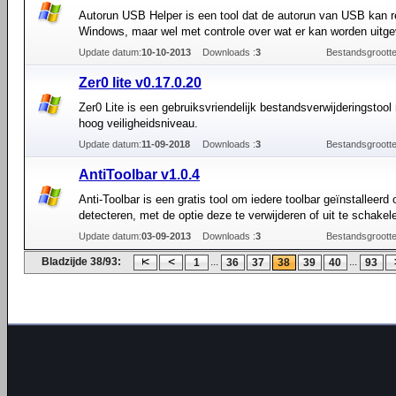
Autorun USB Helper is een tool dat de autorun van USB kan r
Windows, maar wel met controle over wat er kan worden uitge
Update datum:
10-10-2013
Downloads :
3
Bestandsgrootte
Zer0 lite v0.17.0.20
Zer0 Lite is een gebruiksvriendelijk bestandsverwijderingstool
hoog veiligheidsniveau.
Update datum:
11-09-2018
Downloads :
3
Bestandsgrootte
AntiToolbar v1.0.4
Anti-Toolbar is een gratis tool om iedere toolbar geïnstalleerd 
detecteren, met de optie deze te verwijderen of uit te schakel
Update datum:
03-09-2013
Downloads :
3
Bestandsgrootte
Bladzijde 38/93:
...
...
1
36
37
38
39
40
93