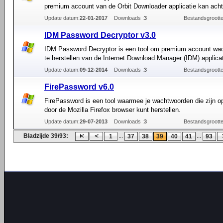
premium account van de Orbit Downloader applicatie kan acht
Update datum:
22-01-2017
Downloads :
3
Bestandsgrootte
IDM Password Decryptor v3.0
IDM Password Decryptor is een tool om premium account wa
te herstellen van de Internet Download Manager (IDM) applicat
Update datum:
09-12-2014
Downloads :
3
Bestandsgrootte
FirePassword v6.0
FirePassword is een tool waarmee je wachtwoorden die zijn 
door de Mozilla Firefox browser kunt herstellen.
Update datum:
29-07-2013
Downloads :
3
Bestandsgrootte
Bladzijde 39/93:
...
...
1
37
38
39
40
41
93