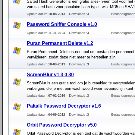
Salted Hash Generator is een gratis alles-in-één tool voor het
van salted hash voor populaire hash types w.o. MD5 en SHA1
Update datum:
10-08-2013
Downloads :
3
Bestandsgrootte
Password Sniffer Console v1.0
Update datum:
11-04-2013
Downloads :
3
Bestandsgrootte
Puran Permanent Delete v1.2
Puran Permanent Delete is een tool om bestanden permanent
verwijderen, zodat deze niet meer te herstellen zijn.
Update datum:
10-09-2013
Downloads :
3
Bestandsgrootte
ScreenBlur v1.3.0.30
ScreenBlur is een gratis tool om je bureaublad te vergrendelen
verbergen, die je met een wachtwoord weer tevoorschijn kunt 
Update datum:
07-02-2016
Downloads :
3
Bestandsgrootte
Paltalk Password Decryptor v1.6
Update datum:
04-09-2012
Downloads :
3
Bestandsgrootte
Orbit Password Decryptor v5.0
Orbit Password Decryptor is een tool dat de wachtwoorden va