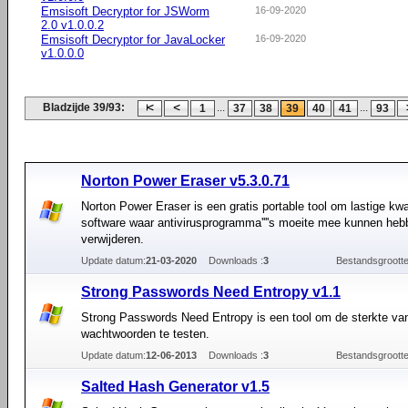
Emsisoft Decryptor for JSWorm
16-09-2020
2.0 v1.0.0.2
Emsisoft Decryptor for JavaLocker
16-09-2020
v1.0.0.0
Bladzijde 39/93:
...
...
1
37
38
39
40
41
93
Norton Power Eraser v5.3.0.71
Norton Power Eraser is een gratis portable tool om lastige kwa
software waar antivirusprogramma''''s moeite mee kunnen heb
verwijderen.
Update datum:
21-03-2020
Downloads :
3
Bestandsgrootte
Strong Passwords Need Entropy v1.1
Strong Passwords Need Entropy is een tool om de sterkte van
wachtwoorden te testen.
Update datum:
12-06-2013
Downloads :
3
Bestandsgrootte
Salted Hash Generator v1.5