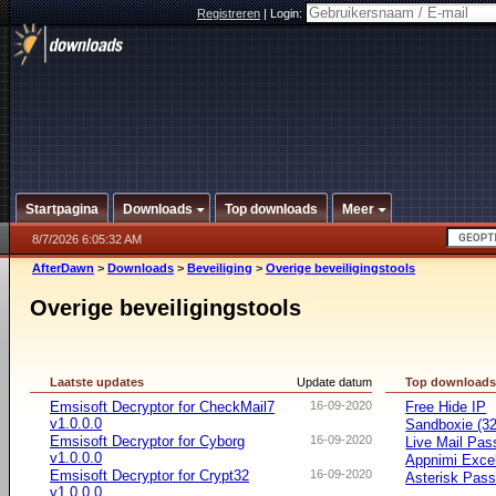
Registreren
|
Login:
Startpagina
Downloads
Top downloads
Meer
8/7/2026 6:05:32 AM
AfterDawn
>
Downloads
>
Beveiliging
>
Overige beveiligingstools
Overige beveiligingstools
Laatste updates
Update datum
Top download
Emsisoft Decryptor for CheckMail7
16-09-2020
Free Hide IP
v1.0.0.0
Sandboxie (32-
Emsisoft Decryptor for Cyborg
16-09-2020
Live Mail Pas
v1.0.0.0
Appnimi Exce
Emsisoft Decryptor for Crypt32
16-09-2020
Asterisk Pas
v1.0.0.0