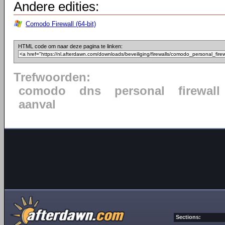
Andere edities:
Comodo Firewall (64-bit)
HTML code om naar deze pagina te linken:
Trefwoorden:
comodo
dns
personal
firewall
aanval
Sections: