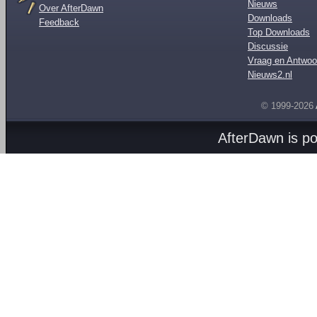
Nieuws
Over AfterDawn
Downloads
Feedback
Top Downloads
Discussie
Vraag en Antwoo
Nieuws2.nl
© 1999-2026
AfterDawn is p