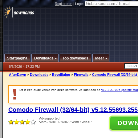
Registreren
|
Login:
Startpagina
Downloads
Top downloads
Meer
8/8/2026 4:17:23 PM
AfterDawn
>
Downloads
>
Beveiliging
>
Firewalls
>
Comodo Firewall (32/64-bit)
Dit is een oude versie van deze software. Je kunt ook de
v12.2.2.7036 (laatste stab
Comodo Firewall (32/64-bit) v5.12.55693.25
Ad-supported
DOW
Vista / Win10 / Win7 / Win8 / WinXP