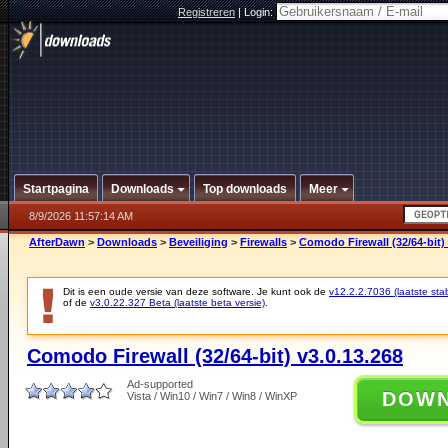
Registreren
|
Login:
Startpagina
Downloads
Top downloads
Meer
8/9/2026 11:57:14 AM
AfterDawn
>
Downloads
>
Beveiliging
>
Firewalls
>
Comodo Firewall (32/64-bit) 
Dit is een oude versie van deze software. Je kunt ook de
v12.2.2.7036 (laatste stab
of de
v3.0.22.327 Beta (laatste beta versie)
.
Comodo Firewall (32/64-bit) v3.0.13.268
Ad-supported
DOW
Vista / Win10 / Win7 / Win8 / WinXP