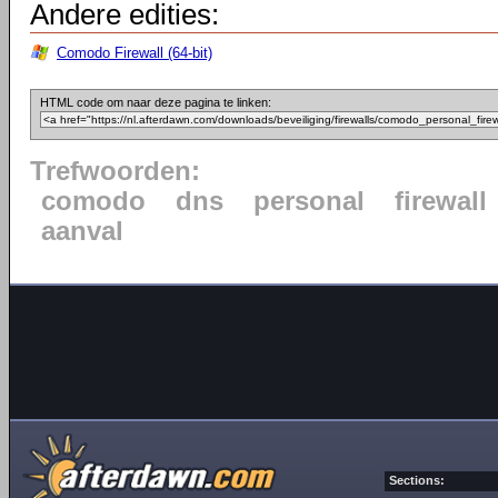
Andere edities:
Comodo Firewall (64-bit)
HTML code om naar deze pagina te linken:
Trefwoorden:
comodo
dns
personal
firewall
aanval
Sections: