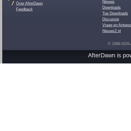
Nieuws
Over AfterDawn
Downloads
Feedback
Top Downloads
Discussie
Vraag en Antwoo
Nieuws2.nl
© 1999-2026
AfterDawn is p