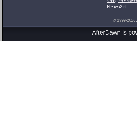
Vraag en Antwoo
Nieuws2.nl
© 1999-2026
AfterDawn is p