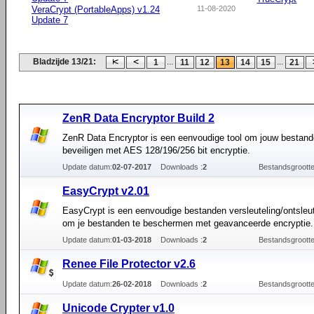
VeraCrypt (PortableApps) v1.24
11-08-2020
Update 7
Bladzijde 13/21:
...
...
1
11
12
13
14
15
21
ZenR Data Encryptor Build 2
ZenR Data Encryptor is een eenvoudige tool om jouw bestand
beveiligen met AES 128/196/256 bit encryptie.
Update datum:
02-07-2017
Downloads :
2
Bestandsgrootte
EasyCrypt v2.01
EasyCrypt is een eenvoudige bestanden versleuteling/ontsleut
om je bestanden te beschermen met geavanceerde encryptie.
Update datum:
01-03-2018
Downloads :
2
Bestandsgrootte
Renee File Protector v2.6
Update datum:
26-02-2018
Downloads :
2
Bestandsgrootte
Unicode Crypter v1.0