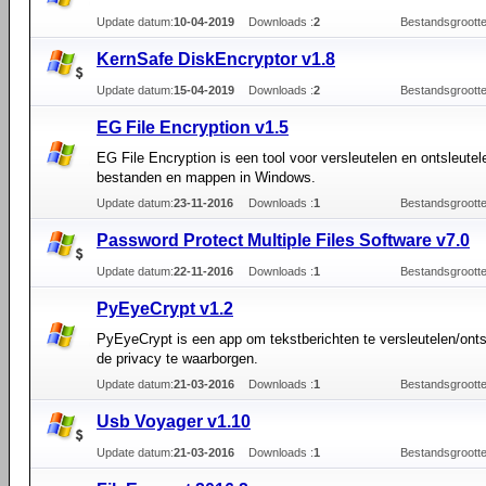
Update datum:
10-04-2019
Downloads :
2
Bestandsgrootte
KernSafe DiskEncryptor v1.8
Update datum:
15-04-2019
Downloads :
2
Bestandsgrootte
EG File Encryption v1.5
EG File Encryption is een tool voor versleutelen en ontsleute
bestanden en mappen in Windows.
Update datum:
23-11-2016
Downloads :
1
Bestandsgrootte
Password Protect Multiple Files Software v7.0
Update datum:
22-11-2016
Downloads :
1
Bestandsgrootte
PyEyeCrypt v1.2
PyEyeCrypt is een app om tekstberichten te versleutelen/ont
de privacy te waarborgen.
Update datum:
21-03-2016
Downloads :
1
Bestandsgrootte
Usb Voyager v1.10
Update datum:
21-03-2016
Downloads :
1
Bestandsgrootte