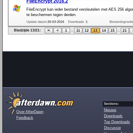
FileEncrypt 2016.2
FileEncrypt kan ieder bestand versleutelen met AES 256 algo
te beschermen tegen derden.
Update datum:
20-03-2016
Downloads :
1
Bestandsgrootte
Bladzijde 13/21:
...
...
1
11
12
13
14
15
21
Sections:
Nieuws
Over AfterDawn
Downloads
Feedback
Top Downloads
Discussie