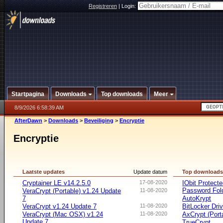
Registreren
|
Login:
Startpagina
Downloads
Top downloads
Meer
8/9/2026 6:58:39 AM
AfterDawn
>
Downloads
>
Beveiliging
>
Encryptie
Encryptie
Laatste updates
Update datum
Top download
Cryptainer LE v14.2.5.0
17-08-2020
IObit Protect
Password Fol
VeraCrypt (Portable) v1.24 Update
11-08-2020
7
AutoKrypt
VeraCrypt v1.24 Update 7
11-08-2020
BitLocker Dri
VeraCrypt (Mac OSX) v1.24
11-08-2020
AxCrypt (Port
Update 7
TrueCrypt