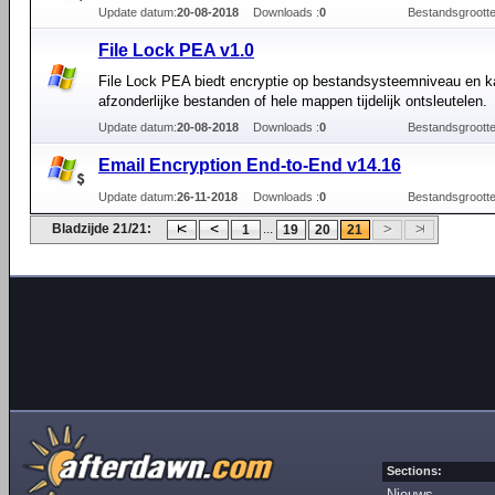
Update datum:
20-08-2018
Downloads :
0
Bestandsgrootte
File Lock PEA v1.0
File Lock PEA biedt encryptie op bestandsysteemniveau en k
afzonderlijke bestanden of hele mappen tijdelijk ontsleutelen.
Update datum:
20-08-2018
Downloads :
0
Bestandsgrootte
Email Encryption End-to-End v14.16
Update datum:
26-11-2018
Downloads :
0
Bestandsgrootte
Bladzijde 21/21:
...
1
19
20
21
Sections:
Nieuws