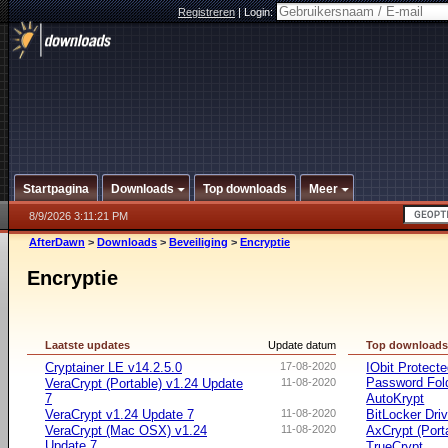
Registreren
|
Login:
Startpagina
Downloads
Top downloads
Meer
8/9/2026 3:11:21 PM
AfterDawn
>
Downloads
>
Beveiliging
>
Encryptie
Encryptie
Laatste updates
Update datum
Top download
Cryptainer LE v14.2.5.0
17-08-2020
IObit Protect
Password Fol
VeraCrypt (Portable) v1.24 Update
11-08-2020
7
AutoKrypt
VeraCrypt v1.24 Update 7
11-08-2020
BitLocker Dri
VeraCrypt (Mac OSX) v1.24
11-08-2020
AxCrypt (Port
Update 7
TrueCrypt