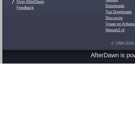
Over AfterDawn
Downloads
Feedback
Top Downloads
Discussie
Vraag en Antwoo
Nieuws2.nl
© 1999-2026
AfterDawn is p