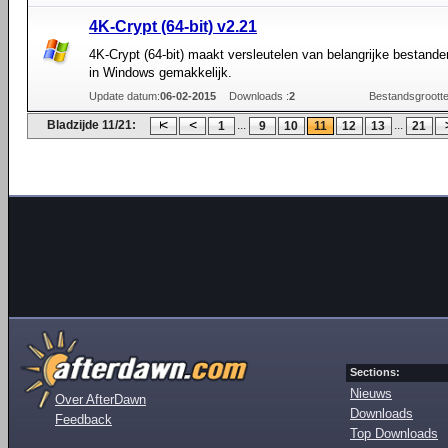
4K-Crypt (64-bit) v2.21
4K-Crypt (64-bit) maakt versleutelen van belangrijke bestan
in Windows gemakkelijk.
Update datum:
06-02-2015
Downloads :
2
Bestandsgrootte
Bladzijde 11/21:
...
...
1
9
10
11
12
13
21
Sections:
Nieuws
Over AfterDawn
Downloads
Feedback
Top Downloads