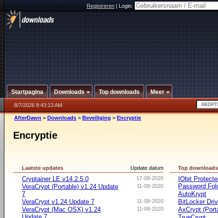
Registreren
|
Login:
Startpagina
Downloads
Top downloads
Meer
8/7/2026 8:43:13 AM
AfterDawn
>
Downloads
>
Beveiliging
>
Encryptie
Encryptie
Laatste updates
Update datum
Top download
Cryptainer LE v14.2.5.0
17-08-2020
IObit Protect
Password Fol
VeraCrypt (Portable) v1.24 Update
11-08-2020
7
AutoKrypt
VeraCrypt v1.24 Update 7
11-08-2020
BitLocker Dri
VeraCrypt (Mac OSX) v1.24
11-08-2020
AxCrypt (Port
Update 7
TrueCrypt