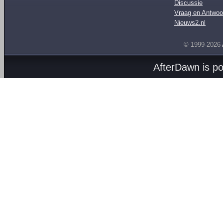
Discussie
Vraag en Antwoo
Nieuws2.nl
© 1999-2026
AfterDawn is p