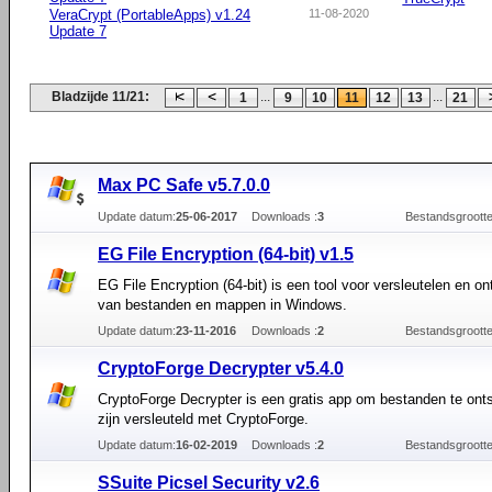
VeraCrypt (PortableApps) v1.24
11-08-2020
Update 7
Bladzijde 11/21:
...
...
1
9
10
11
12
13
21
Max PC Safe v5.7.0.0
Update datum:
25-06-2017
Downloads :
3
Bestandsgrootte
EG File Encryption (64-bit) v1.5
EG File Encryption (64-bit) is een tool voor versleutelen en on
van bestanden en mappen in Windows.
Update datum:
23-11-2016
Downloads :
2
Bestandsgrootte
CryptoForge Decrypter v5.4.0
CryptoForge Decrypter is een gratis app om bestanden te onts
zijn versleuteld met CryptoForge.
Update datum:
16-02-2019
Downloads :
2
Bestandsgrootte
SSuite Picsel Security v2.6