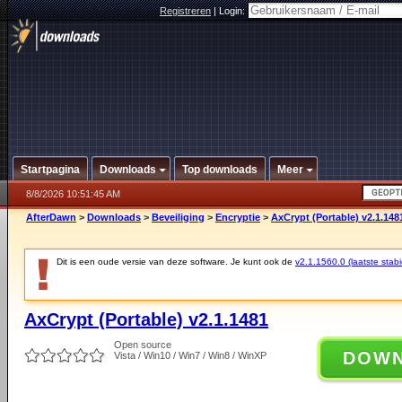
Registreren
|
Login:
Startpagina
Downloads
Top downloads
Meer
8/8/2026 10:51:45 AM
AfterDawn
>
Downloads
>
Beveiliging
>
Encryptie
>
AxCrypt (Portable) v2.1.148
Dit is een oude versie van deze software. Je kunt ook de
v2.1.1560.0 (laatste stabi
AxCrypt (Portable) v2.1.1481
Open source
DOW
Vista / Win10 / Win7 / Win8 / WinXP