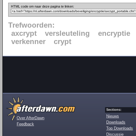
HTML code om naar deze pagina te linken:
Trefwoorden:
axcrypt
versleuteling
encryptie
verkenner
crypt
Sections:
Nieuws
Over AfterDawn
Downloads
Feedback
Top Downloads
Discussie