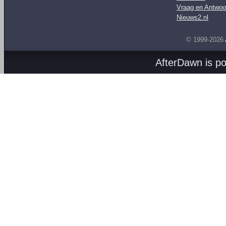
Vraag en Antwoo
Nieuws2.nl
© 1999-2026
AfterDawn is p