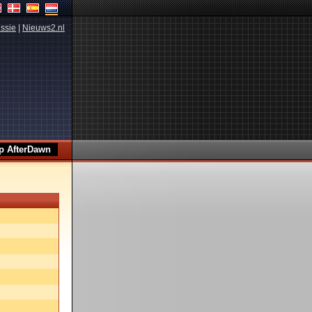
ssie
|
Nieuws2.nl