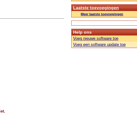
Laatste toevoegingen
Meer laatste toevoegingen
Help ons
Voeg nieuwe software toe
Voeg een software update toe
et.