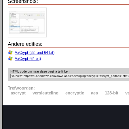
Screenshots:
Andere edities:
AxCrypt (32- and 64-bit)
AxCrypt (64-bit)
HTML code om naar deze pagina te linken:
Trefwoorden:
axcrypt
versleuteling
encryptie
aes
128-bit
v