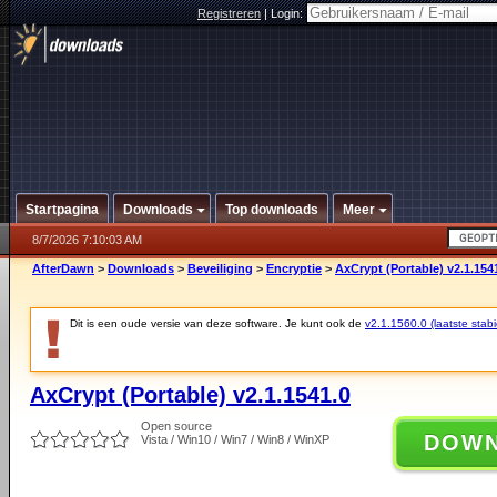
Registreren
|
Login:
Startpagina
Downloads
Top downloads
Meer
8/7/2026 7:10:03 AM
AfterDawn
>
Downloads
>
Beveiliging
>
Encryptie
>
AxCrypt (Portable) v2.1.154
Dit is een oude versie van deze software. Je kunt ook de
v2.1.1560.0 (laatste stabi
AxCrypt (Portable) v2.1.1541.0
Open source
DOW
Vista / Win10 / Win7 / Win8 / WinXP