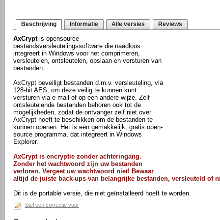
Beschrijving
Informatie
Alle versies
Reviews
AxCrypt
is opensource
bestandsversleutelingssoftware die naadloos
integreert in Windows voor het comprimeren,
versleutelen, ontsleutelen, opslaan en versturen van
bestanden.
AxCrypt beveiligt bestanden d.m.v. versleuteling, via
128-bit AES, om deze veilig te kunnen kunt
versturen via e-mail of op een andere wijze. Zelf-
ontsleutelende bestanden behoren ook tot de
mogelijkheden, zodat de ontvanger zelf niet over
AxCrypt hoeft te beschikken om de bestanden te
kunnen openen. Het is een gemakkelijk, gratis open-
source programma, dat integreert in Windows
Explorer.
AxCrypt is encryptie zonder achteringang.
Zonder het wachtwoord zijn uw bestanden
verloren. Vergeet uw wachtwoord niet! Bewaar
altijd de juiste back-ups van belangrijke bestanden, versleuteld of ni
Dit is de portable versie, die niet geïnstalleerd hoeft te worden.
Stel een correctie voor