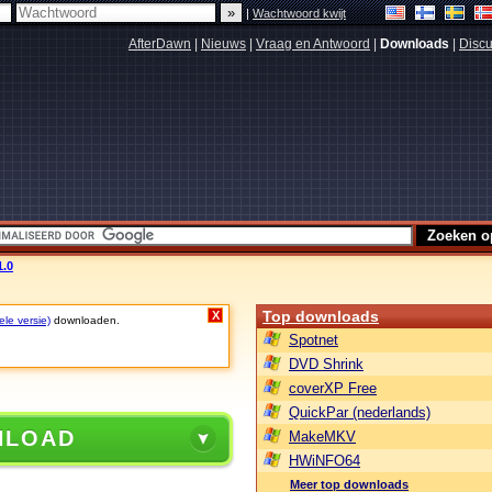
|
Wachtwoord kwijt
AfterDawn
|
Nieuws
|
Vraag en Antwoord
|
Downloads
|
Discu
1.0
Top downloads
X
ele versie)
downloaden.
Spotnet
DVD Shrink
coverXP Free
QuickPar (nederlands)
NLOAD
MakeMKV
HWiNFO64
Meer top downloads