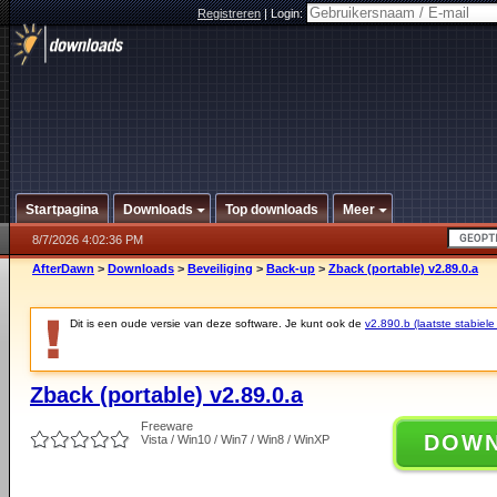
Registreren
|
Login:
Startpagina
Downloads
Top downloads
Meer
8/7/2026 4:02:36 PM
AfterDawn
>
Downloads
>
Beveiliging
>
Back-up
>
Zback (portable) v2.89.0.a
Dit is een oude versie van deze software. Je kunt ook de
v2.890.b (laatste stabiele
Zback (portable) v2.89.0.a
Freeware
DOW
Vista / Win10 / Win7 / Win8 / WinXP