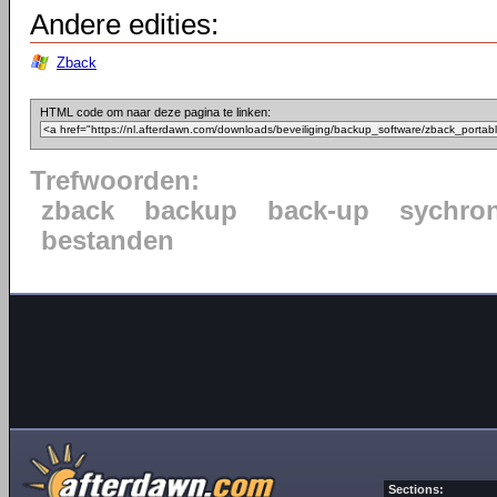
Andere edities:
Zback
HTML code om naar deze pagina te linken:
Trefwoorden:
zback
backup
back-up
sychron
bestanden
Sections: