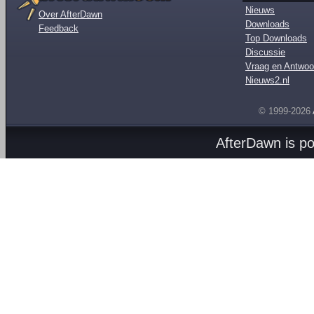
Nieuws
Over AfterDawn
Downloads
Feedback
Top Downloads
Discussie
Vraag en Antwoo
Nieuws2.nl
© 1999-2026
AfterDawn is p