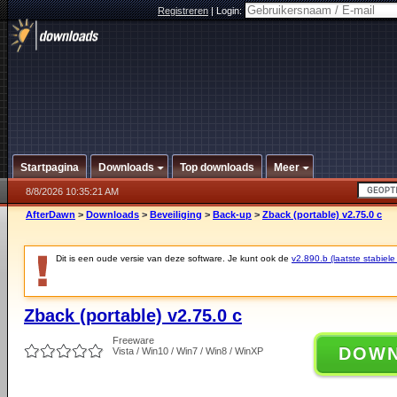
Registreren
|
Login:
Startpagina
Downloads
Top downloads
Meer
8/8/2026 10:35:21 AM
AfterDawn
>
Downloads
>
Beveiliging
>
Back-up
>
Zback (portable) v2.75.0 c
Dit is een oude versie van deze software. Je kunt ook de
v2.890.b (laatste stabiele
Zback (portable) v2.75.0 c
Freeware
DOW
Vista / Win10 / Win7 / Win8 / WinXP