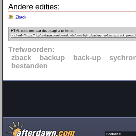
Andere edities:
Zback
HTML code om naar deze pagina te linken:
Trefwoorden:
zback
backup
back-up
sychron
bestanden
Sections: