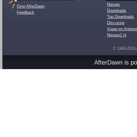
Nieuws
Over AfterDawn
Downloads
Feedback
Top Downloads
Discussie
Vraag en Antwoo
Nieuws2.nl
© 1999-2026
AfterDawn is p