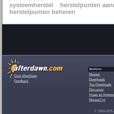
systeemherstel
herstelpunten aa
herstelpunten beheren
Sections:
Nieuws
Over AfterDawn
Downloads
Feedback
Top Downloads
Discussie
Vraag en Antwoo
Nieuws2.nl
© 1999-2026