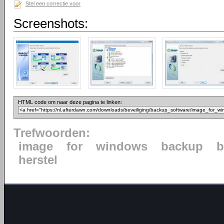
Stel een correctie voor
Screenshots:
HTML code om naar deze pagina te linken:
Trefwoorden:
image
for
windows
backup
b
herstel