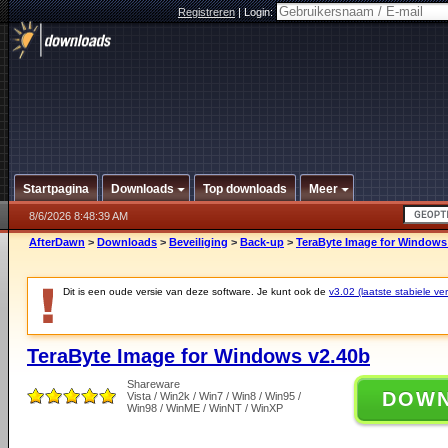
Registreren
|
Login:
Startpagina
Downloads
Top downloads
Meer
8/6/2026 8:48:39 AM
AfterDawn
>
Downloads
>
Beveiliging
>
Back-up
>
TeraByte Image for Windows
Dit is een oude versie van deze software. Je kunt ook de
v3.02 (laatste stabiele ver
TeraByte Image for Windows v2.40b
Shareware
DOW
Vista / Win2k / Win7 / Win8 / Win95 /
Win98 / WinME / WinNT / WinXP