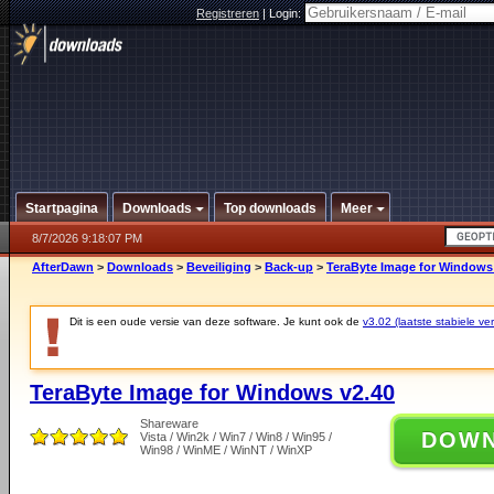
Registreren
|
Login:
Startpagina
Downloads
Top downloads
Meer
8/7/2026 9:18:07 PM
AfterDawn
>
Downloads
>
Beveiliging
>
Back-up
>
TeraByte Image for Windows
Dit is een oude versie van deze software. Je kunt ook de
v3.02 (laatste stabiele ver
TeraByte Image for Windows v2.40
Shareware
DOW
Vista / Win2k / Win7 / Win8 / Win95 /
Win98 / WinME / WinNT / WinXP