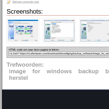
Stel een correctie voor
Screenshots:
HTML code om naar deze pagina te linken:
Trefwoorden:
image
for
windows
backup
b
herstel