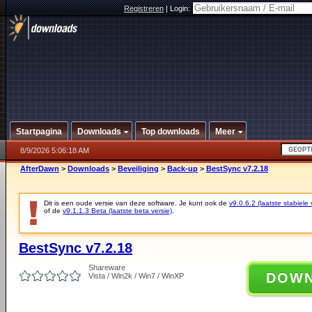
Registreren
|
Login:
Startpagina
Downloads
Top downloads
Meer
8/9/2026 5:06:18 AM
AfterDawn
>
Downloads
>
Beveiliging
>
Back-up
>
BestSync v7.2.18
Dit is een oude versie van deze software. Je kunt ook de
v9.0.6.2 (laatste stabiele 
of de
v9.1.1.3 Beta (laatste beta versie)
.
BestSync v7.2.18
Shareware
DOW
Vista / Win2k / Win7 / WinXP