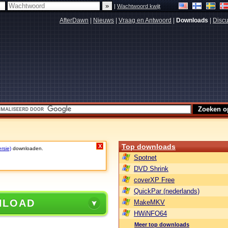
|
Wachtwoord kwijt
AfterDawn
|
Nieuws
|
Vraag en Antwoord
|
Downloads
|
Discu
Top downloads
X
rsie)
downloaden.
Spotnet
DVD Shrink
coverXP Free
QuickPar (nederlands)
NLOAD
MakeMKV
HWiNFO64
Meer top downloads