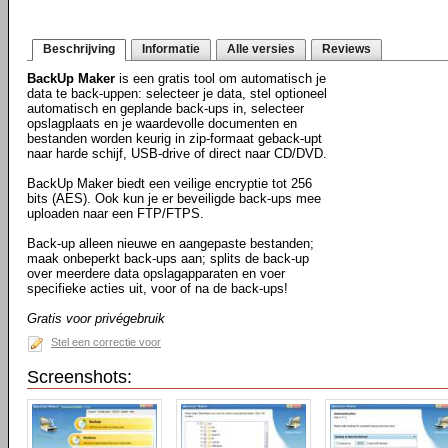
Beschrijving
Informatie
Alle versies
Reviews
BackUp Maker
is een gratis tool om automatisch je
data te back-uppen: selecteer je data, stel optioneel
automatisch en geplande back-ups in, selecteer
opslagplaats en je waardevolle documenten en
bestanden worden keurig in zip-formaat geback-upt
naar harde schijf, USB-drive of direct naar CD/DVD.
BackUp Maker biedt een veilige encryptie tot 256
bits (AES). Ook kun je er beveiligde back-ups mee
uploaden naar een FTP/FTPS.
Back-up alleen nieuwe en aangepaste bestanden;
maak onbeperkt back-ups aan; splits de back-up
over meerdere data opslagapparaten en voer
specifieke acties uit, voor of na de back-ups!
Gratis voor privégebruik
Stel een correctie voor
Screenshots: