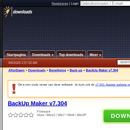
Registreren
|
Login:
Startpagina
Downloads
Top downloads
Meer
8/6/2026 2:57:02 AM
AfterDawn
>
Downloads
>
Beveiliging
>
Back-up
>
BackUp Maker v7.304
Dit is een oude versie van deze software. Je kunt ook de
v7.501 (laatste stabiele ve
BackUp Maker v7.304
Freeware
DOW
Vista / Win10 / Win7 / Win8 / WinXP