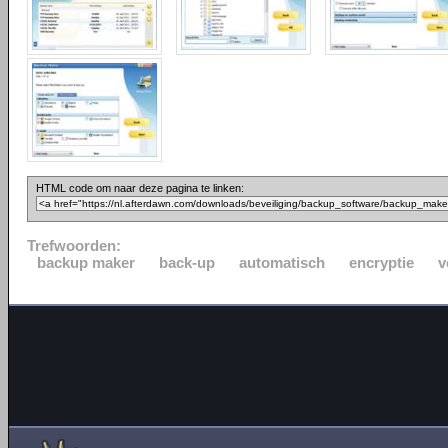
HTML code om naar deze pagina te linken:
Trefwoorden:
backup maker
back-up
automatisch
encryptie
v