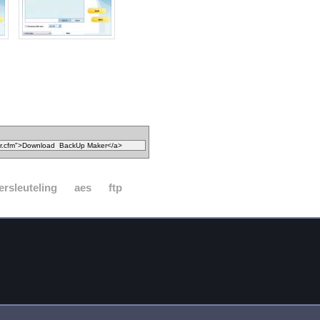
ersleuteling
aes
ftp