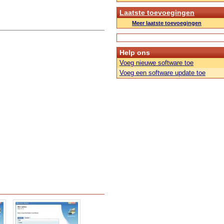
Laatste toevoegingen
Meer laatste toevoegingen
Help ons
Voeg nieuwe software toe
Voeg een software update toe