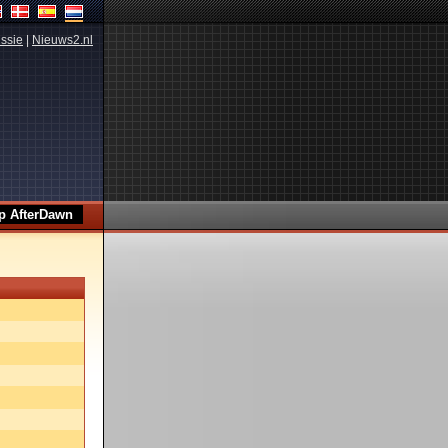
ssie
|
Nieuws2.nl