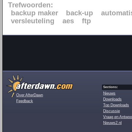
Trefwoorden:
backup maker
back-up
automati
versleuteling
aes
ftp
Sections:
Nieuws
Over AfterDawn
Downloads
Feedback
Top Downloads
Discussie
Vraag en Antwoo
Nieuws2.nl