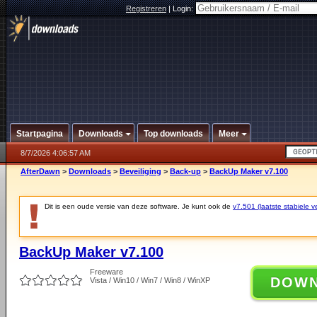
Registreren
|
Login:
Startpagina
Downloads
Top downloads
Meer
8/7/2026 4:06:57 AM
AfterDawn
>
Downloads
>
Beveiliging
>
Back-up
>
BackUp Maker v7.100
Dit is een oude versie van deze software. Je kunt ook de
v7.501 (laatste stabiele ve
BackUp Maker v7.100
Freeware
DOW
Vista / Win10 / Win7 / Win8 / WinXP