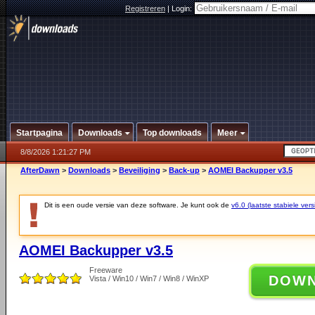
Registreren
|
Login:
Startpagina
Downloads
Top downloads
Meer
8/8/2026 1:21:27 PM
AfterDawn
>
Downloads
>
Beveiliging
>
Back-up
>
AOMEI Backupper v3.5
Dit is een oude versie van deze software. Je kunt ook de
v6.0 (laatste stabiele vers
AOMEI Backupper v3.5
Freeware
DOW
Vista / Win10 / Win7 / Win8 / WinXP