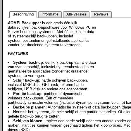
Beschrijving
Informatie
Alle versies
Reviews
AOMEI Backupper
is een gratis één-klik
data/schijven back-upsoftware voor Windows PC en
Server besturingssystemen. Met één klik al je data
of systeemschijf back-uppen, inclusief
systeembestanden en geïnstalleerde applicaties
zonder het draaiende systeem te vertragen.
FEATURES
Systeemback-up
: één-klik back-up van alle data
van systeemschijf, inclusief systeembestanden en
geïnstalleerde applicaties zonder het draaiende
systeem te vertragen.
Schijf back-up
: harde schijven back-uppen,
inclusief MBR disk, GPT disk, externe harde
schijven, USB disk en andere opslagapparaten.
Partitie back-up
: partities of dynamische
volumes back-uppen. Eén of meerdere
partities/dynamische volumes (inclusief dynamisch systeem volume) ba
Back-ups plannen
: Automatische systeem of data back-uppen (dageli
Herstel
: het systeem, de hele schijf of een partitie herstellen. Of a
gehele back-up terug te zetten.
Schijven klonen
: kopieer een harde schijf naar een andere zonder e
maken. Partities kunnen worden geschaald tijdens het kloonproces. Met 
drives (SSD).