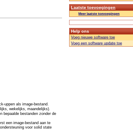
Laatste toevoegingen
Meer laatste toevoegingen
Help ons
Voeg nieuwe software toe
Voeg een software update toe
ck-uppen als image-bestand.
jks, wekelijks, maandelijks).
lleen bepaalde bestanden zonder de
erst een image-bestand aan te
ondersteuning voor solid state