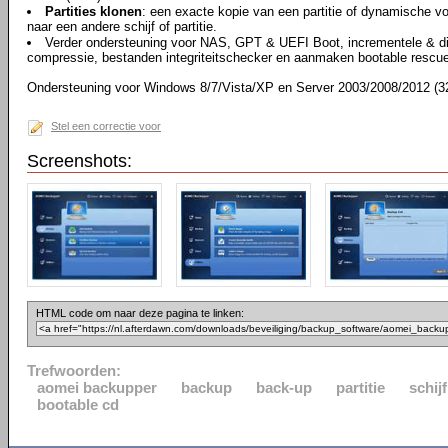
Partities klonen
: een exacte kopie van een partitie of dynamische 
naar een andere schijf of partitie.
Verder ondersteuning voor NAS, GPT & UEFI Boot, incrementele & dif
compressie, bestanden integriteitschecker en aanmaken bootable rescu
Ondersteuning voor Windows 8/7/Vista/XP en Server 2003/2008/2012 (32/6
Stel een correctie voor
Screenshots:
HTML code om naar deze pagina te linken:
Trefwoorden:
aomei backupper
backup
back-up
partitie
schijf
bootable cd