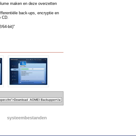
volume maken en deze overzetten
ferentiële back-ups, encryptie en
e CD.
4-bit)''
systeembestanden