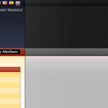
ssie
|
Nieuws2.nl