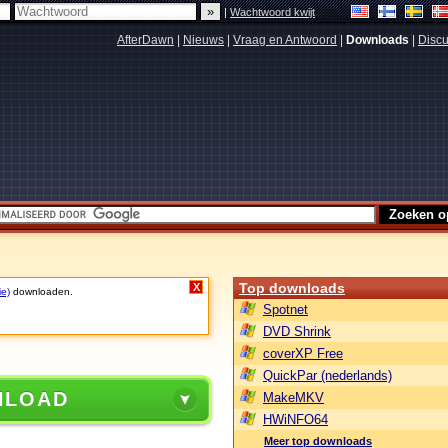
|
Wachtwoord kwijt
AfterDawn
|
Nieuws
|
Vraag en Antwoord
|
Downloads
|
Discu
Top downloads
X
ie)
downloaden.
Spotnet
DVD Shrink
coverXP Free
QuickPar (nederlands)
NLOAD
MakeMKV
HWiNFO64
Meer top downloads