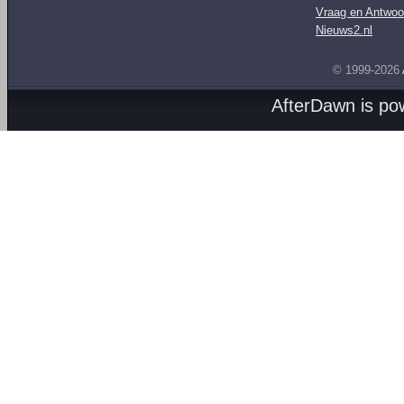
Vraag en Antwoo
Nieuws2.nl
© 1999-2026
AfterDawn is p