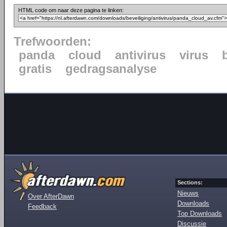
HTML code om naar deze pagina te linken:
Trefwoorden:
panda
cloud
antivirus
virus
gratis
gedragsanalyse
Sections:
Nieuws
Over AfterDawn
Downloads
Feedback
Top Downloads
Discussie