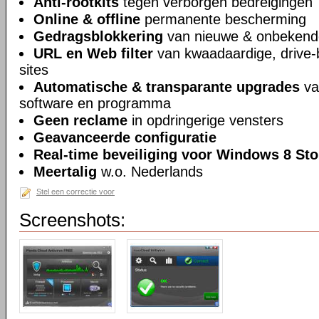
Anti-rootkits
tegen verborgen bedreigingen
Online & offline
permanente bescherming
Gedragsblokkering
van nieuwe & onbekend
URL en Web filter
van kwaadaardige, drive-b
sites
Automatische & transparante upgrades
va
software en programma
Geen reclame
in opdringerige vensters
Geavanceerde configuratie
Real-time beveiliging voor Windows 8 Sto
Meertalig
w.o. Nederlands
Stel een correctie voor
Screenshots: