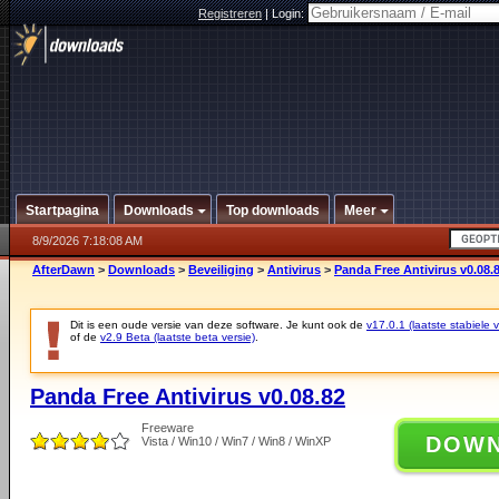
Registreren
|
Login:
Startpagina
Downloads
Top downloads
Meer
8/9/2026 7:18:08 AM
AfterDawn
>
Downloads
>
Beveiliging
>
Antivirus
>
Panda Free Antivirus v0.08.
Dit is een oude versie van deze software. Je kunt ook de
v17.0.1 (laatste stabiele v
of de
v2.9 Beta (laatste beta versie)
.
Panda Free Antivirus v0.08.82
Freeware
DOW
Vista / Win10 / Win7 / Win8 / WinXP