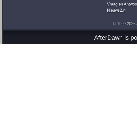
Vraag en Antwoo
Nieuws2.nl
© 1999-2026
AfterDawn is p