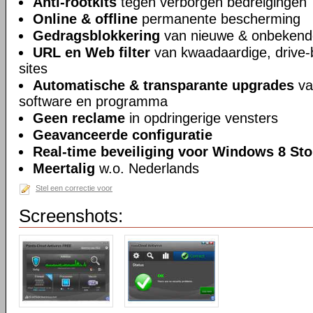
Anti-rootkits
tegen verborgen bedreigingen
Online & offline
permanente bescherming
Gedragsblokkering
van nieuwe & onbekend
URL en Web filter
van kwaadaardige, drive-b
sites
Automatische & transparante upgrades
va
software en programma
Geen reclame
in opdringerige vensters
Geavanceerde configuratie
Real-time beveiliging voor Windows 8 Sto
Meertalig
w.o. Nederlands
Stel een correctie voor
Screenshots: