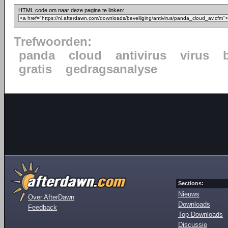
HTML code om naar deze pagina te linken:
Trefwoorden:
panda
cloud
antivirus
virus
gratis
gedragsanalyse
Sections:
Nieuws
Over AfterDawn
Downloads
Feedback
Top Downloads
Discussie