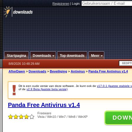
Registreren
|
Login:
Startpagina
Downloads
Top downloads
Meer
8/8/2026 10:48:29 AM
AfterDawn
>
Downloads
>
Beveiliging
>
Antivirus
>
Panda Free Antivirus v1.4
Dit is een oude versie van deze software. Je kunt ook de
v17.0.1 (laatste stabiele v
of de
v2.9 Beta (laatste beta versie)
.
Panda Free Antivirus v1.4
Freeware
DOW
Vista / Win10 / Win7 / Win8 / WinXP