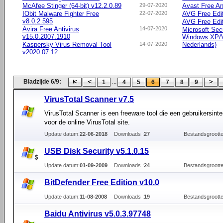
McAfee Stinger (64-bit) v12.2.0.89
29-07-2020
Avast Free An
IObit Malware Fighter Free
22-07-2020
AVG Free Edi
v8.0.2.595
AVG Free Editi
Avira Free Antivirus
14-07-2020
Microsoft Secu
v15.0.2007.1910
Windows XP/Vi
Kaspersky Virus Removal Tool
14-07-2020
Nederlands)
v2020.07.12
Bladzijde 6/9:
...
1
4
5
6
7
8
9
VirusTotal Scanner v7.5
VirusTotal Scanner is een freeware tool die een gebruikersinte
voor de online VirusTotal site.
Update datum:
22-06-2018
Downloads :
27
Bestandsgrootte
USB Disk Security v5.1.0.15
Update datum:
01-09-2009
Downloads :
24
Bestandsgrootte
BitDefender Free Edition v10.0
Update datum:
11-08-2008
Downloads :
19
Bestandsgrootte
Baidu Antivirus v5.0.3.97748