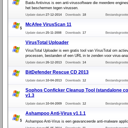
Baidu Antivirus is een anti-virussoftware die meerdere engines 
het beschermen tegen virussen.
Update datum:
27-12-2014
Downloads :
18
Bestandsgrootte
McAfee VirusScan 11
Update datum:
25-11-2008
Downloads :
17
Bestandsgrootte
VirusTotal Uploader
VirusTotal Uploader is een gratis tool van VirusTotal om actie
processen, bestanden of een URL in te zenden voor virus-ana
Update datum:
26-12-2013
Downloads :
14
Bestandsgrootte
BitDefender Rescue CD 2013
Update datum:
10-04-2013
Downloads :
12
Bestandsgrootte
Sophos Conficker Cleanup Tool (standalone c
v1.3
Update datum:
10-04-2009
Downloads :
12
Bestandsgrootte
Ashampoo Anti-Virus v1.1.1
Ashampoo Anti-Virus is een geavanceerde anti-malware applic