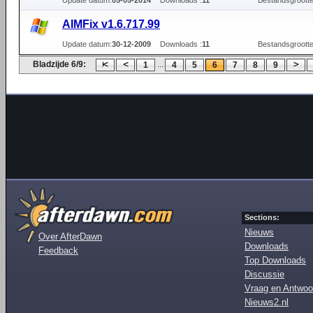
Update datum:
05-05-2014
Downloads :
11
Bestandsgrootte
AIMFix v1.6.717.99
Update datum:
30-12-2009
Downloads :
11
Bestandsgrootte
Bladzijde 6/9:
...
1
4
5
6
7
8
9
Sections:
Nieuws
Over AfterDawn
Downloads
Feedback
Top Downloads
Discussie
Vraag en Antwoo
Nieuws2.nl