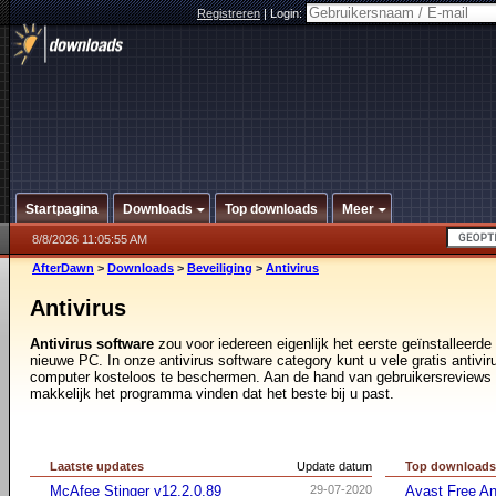
Registreren
|
Login:
Startpagina
Downloads
Top downloads
Meer
8/8/2026 11:05:55 AM
AfterDawn
>
Downloads
>
Beveiliging
>
Antivirus
Antivirus
Antivirus software
zou voor iedereen eigenlijk het eerste geïnstalleer
nieuwe PC. In onze antivirus software category kunt u vele gratis antiv
computer kosteloos te beschermen. Aan de hand van gebruikersreviews e
makkelijk het programma vinden dat het beste bij u past.
Laatste updates
Update datum
Top download
McAfee Stinger v12.2.0.89
29-07-2020
Avast Free An