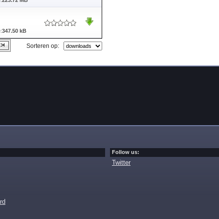
:
223.72 MB
:
347.50 kB
Sorteren op:
Follow us:
Twitter
rd