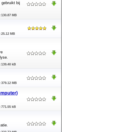
gebruikt bij
:
130.87 MB
:
25.12 MB
ve
lyse.
:
139.40 kB
:
379.12 MB
omputer)
:
771.55 kB
atie.