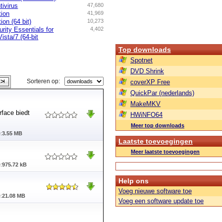
tivirus
47,680
tion
41,969
on (64 bit)
10,273
rity Essentials for
4,402
sta/7 (64-bit
Top downloads
Spotnet
DVD Shrink
Sorteren op:
coverXP Free
QuickPar (nederlands)
MakeMKV
rface biedt
HWiNFO64
Meer top downloads
:
3.55 MB
Laatste toevoegingen
Meer laatste toevoegingen
:
975.72 kB
Help ons
Voeg nieuwe software toe
:
21.08 MB
Voeg een software update toe