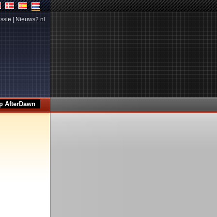
ssie
|
Nieuws2.nl