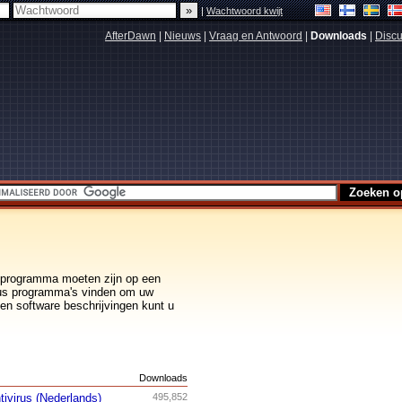
|
Wachtwoord kwijt
AfterDawn
|
Nieuws
|
Vraag en Antwoord
|
Downloads
|
Discu
de programma moeten zijn op een
irus programma's vinden om uw
n software beschrijvingen kunt u
s
Downloads
tivirus (Nederlands)
495,852