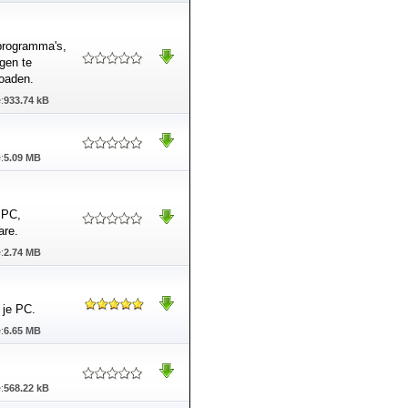
programma's,
ngen te
oaden.
:
933.74 kB
:
5.09 MB
 PC,
are.
:
2.74 MB
r je PC.
:
6.65 MB
:
568.22 kB