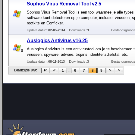
Sophos Virus Removal Tool v2.5
Sophos Virus Removal Tool is een tool waarmee je alle types
software kunt detecteren op je computer, inclusief virussen, 
rootkits en Conficker.
Update datum:
02-05-2014
Downloads :
3
Bestandsgrootte
Auslogics Antivirus v16.25
Auslogics Antivirus is een antivirustool om je te beschermen 
virussen, spyware, adware, trojans, identiteitsdiefstal, etc.
Update datum:
08-11-2013
Downloads :
3
Bestandsgrootte
Bladzijde 8/9:
...
1
6
7
8
9