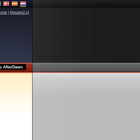
ssie
|
Nieuws2.nl