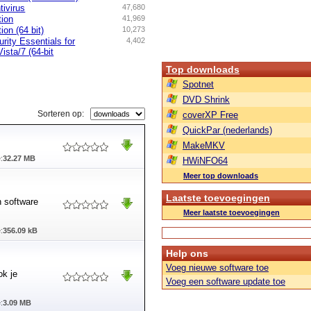
tivirus
47,680
tion
41,969
on (64 bit)
10,273
rity Essentials for
4,402
sta/7 (64-bit
Top downloads
Spotnet
DVD Shrink
Sorteren op:
coverXP Free
QuickPar (nederlands)
MakeMKV
:
32.27 MB
HWiNFO64
Meer top downloads
Laatste toevoegingen
 software
Meer laatste toevoegingen
:
356.09 kB
Help ons
Voeg nieuwe software toe
ok je
Voeg een software update toe
:
3.09 MB