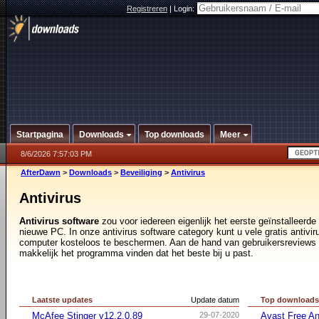
Registreren
|
Login:
Startpagina
Downloads
Top downloads
Meer
8/6/2026 7:57:03 PM
AfterDawn
>
Downloads
>
Beveiliging
>
Antivirus
Antivirus
Antivirus software
zou voor iedereen eigenlijk het eerste geïnstalleer
nieuwe PC. In onze antivirus software category kunt u vele gratis antiv
computer kosteloos te beschermen. Aan de hand van gebruikersreviews e
makkelijk het programma vinden dat het beste bij u past.
Laatste updates
Update datum
Top download
McAfee Stinger v12.2.0.89
29-07-2020
Avast Free An