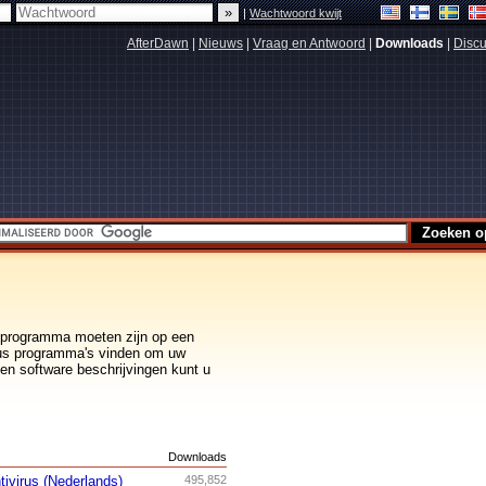
|
Wachtwoord kwijt
AfterDawn
|
Nieuws
|
Vraag en Antwoord
|
Downloads
|
Discu
de programma moeten zijn op een
irus programma's vinden om uw
n software beschrijvingen kunt u
s
Downloads
tivirus (Nederlands)
495,852