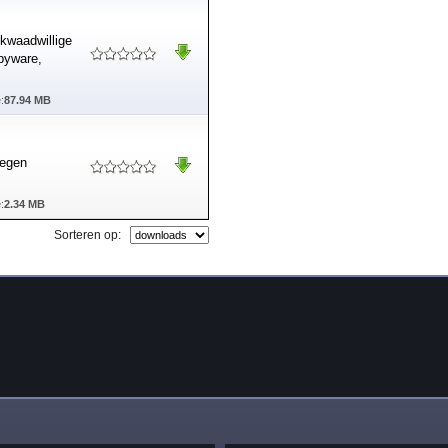
 kwaadwillige
spyware,
:
87.94 MB
tegen
:
2.34 MB
Sorteren op: