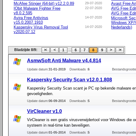
McAfee Stinger (64-bit) v12.2.0.89
29-07-2020
Avast Free An
IObit Malware Fighter Free
22-07-2020
AVG Free Edi
v8.0.2.595
AVG Free Editi
Avira Free Antivirus
14-07-2020
Microsoft Secu
v15.0.2007.1910
Windows XP/Vi
Kaspersky Virus Removal Tool
14-07-2020
Nederlands)
v2020.07.12
Bladzijde 8/9:
...
1
6
7
8
9
AsmwSoft Anti Malware v4.4.814
Update datum:
31-01-2019
Downloads :
6
Bestandsgrootte
Kaspersky Security Scan v12.0.1.808
Kaspersky Security Scan scant je PC op bekende malware en
gevoeligheden.
Update datum:
06-09-2014
Downloads :
5
Bestandsgrootte
VirCleaner v1.0
VirCleaner is een gratis virusverwijdertool voor Windows die o
systeem in real-time kan beveiligen.
Update datum:
01-05-2014
Downloads :
5
Bestandsgrootte