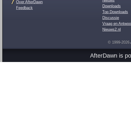
Nieuws
Over AfterDawn
Downloads
Feedback
Top Downloads
Discussie
Vraag en Antwoo
Nieuws2.nl
© 1999-2026
AfterDawn is p