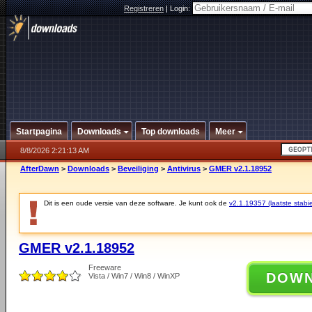
Registreren
|
Login:
Startpagina
Downloads
Top downloads
Meer
8/8/2026 2:21:13 AM
AfterDawn
>
Downloads
>
Beveiliging
>
Antivirus
>
GMER v2.1.18952
Dit is een oude versie van deze software. Je kunt ook de
v2.1.19357 (laatste stabie
GMER v2.1.18952
Freeware
DOW
Vista / Win7 / Win8 / WinXP