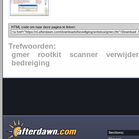
HTML code om naar deze pagina te linken:
Trefwoorden:
gmer
rootkit
scanner
verwijde
bedreiging
Sections: