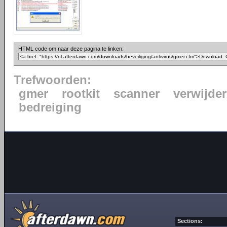
HTML code om naar deze pagina te linken:
Trefwoorden:
gmer
rootkit
scanner
verwijde
bedreiging
Sections: