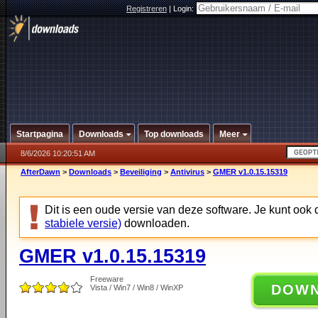
Registreren
|
Login:
Startpagina
Downloads
Top downloads
Meer
8/6/2026 10:20:51 AM
AfterDawn
>
Downloads
>
Beveiliging
>
Antivirus
>
GMER v1.0.15.15319
Dit is een oude versie van deze software. Je kunt ook
stabiele versie)
downloaden.
GMER v1.0.15.15319
Freeware
DOW
Vista / Win7 / Win8 / WinXP