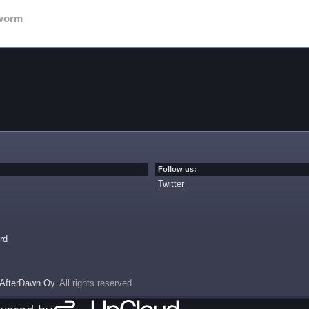
worm
Follow us:
Twitter
rd
AfterDawn Oy
. All rights reserved