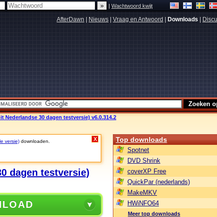
|
Wachtwoord kwijt
AfterDawn
|
Nieuws
|
Vraag en Antwoord
|
Downloads
|
Discu
t Nederlandse 30 dagen testversie) v6.0.314.2
Top downloads
X
le versie)
downloaden.
Spotnet
DVD Shrink
0 dagen testversie)
coverXP Free
QuickPar (nederlands)
MakeMKV
NLOAD
HWiNFO64
Meer top downloads