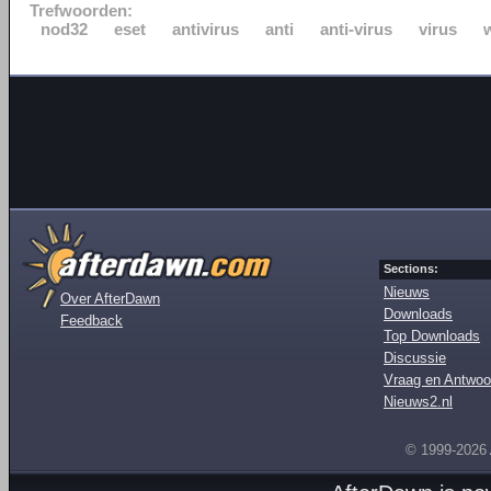
Trefwoorden:
nod32
eset
antivirus
anti
anti-virus
virus
Sections:
Nieuws
Over AfterDawn
Downloads
Feedback
Top Downloads
Discussie
Vraag en Antwoo
Nieuws2.nl
© 1999-2026