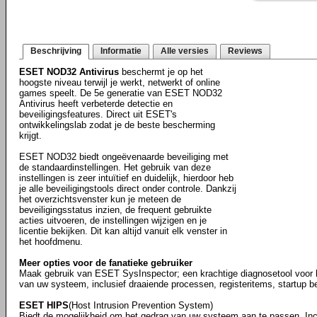
Beschrijving
Informatie
Alle versies
Reviews
ESET NOD32 Antivirus
beschermt je op het
hoogste niveau terwijl je werkt, netwerkt of online
games speelt. De 5e generatie van ESET NOD32
Antivirus heeft verbeterde detectie en
beveiligingsfeatures. Direct uit ESET's
ontwikkelingslab zodat je de beste bescherming
krijgt.
ESET NOD32 biedt ongeëvenaarde beveiliging met
de standaardinstellingen. Het gebruik van deze
instellingen is zeer intuïtief en duidelijk, hierdoor heb
je alle beveiligingstools direct onder controle. Dankzij
het overzichtsvenster kun je meteen de
beveiligingsstatus inzien, de frequent gebruikte
acties uitvoeren, de instellingen wijzigen en je
licentie bekijken. Dit kan altijd vanuit elk venster in
het hoofdmenu.
Meer opties voor de fanatieke gebruiker
Maak gebruik van ESET SysInspector; een krachtige diagnosetool voor
van uw systeem, inclusief draaiende processen, registeritems, startup 
ESET HIPS
(Host Intrusion Prevention System)
Biedt de mogelijkheid om het gedrag van uw systeem aan te passen. Inclu