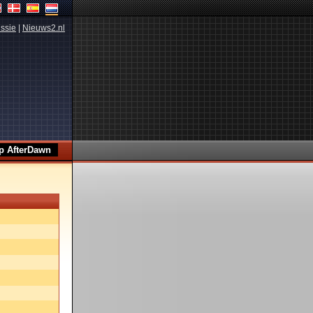
ssie
|
Nieuws2.nl