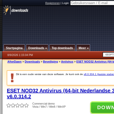
Registreren
|
Login:
Startpagina
Downloads
Top downloads
Meer
8/9/2026 1:15:04 PM
AfterDawn
>
Downloads
>
Beveiliging
>
Antivirus
>
ESET NOD32 Antivirus (64-bi
Dit is een oude versie van deze software. Je kunt ook de
v8.0.304.1 (laatste stabie
ESET NOD32 Antivirus (64-bit Nederlandse 3
v6.0.314.2
Commercial demo
DOW
Vista / Win7 / Win8 / WinXP