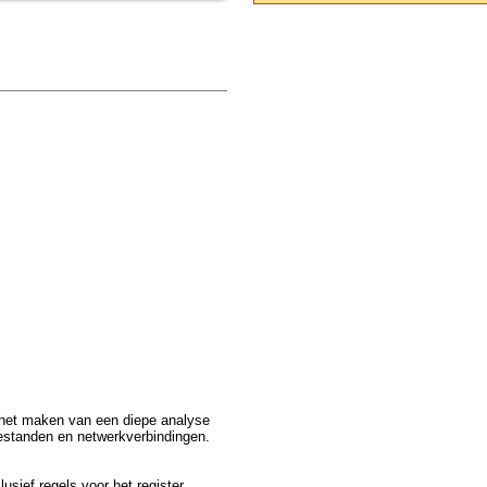
 het maken van een diepe analyse
bestanden en netwerkverbindingen.
sief regels voor het register,