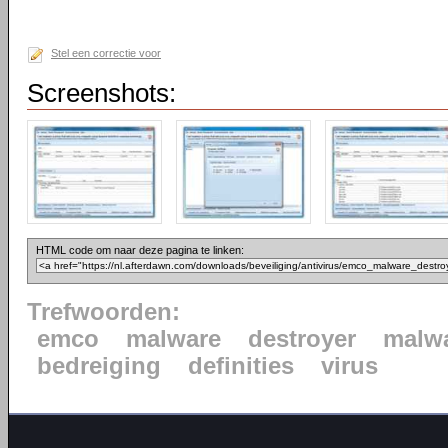
Stel een correctie voor
Screenshots:
HTML code om naar deze pagina te linken:
Trefwoorden:
emco
malware
destroyer
malwa
bedreiging
definities
virus