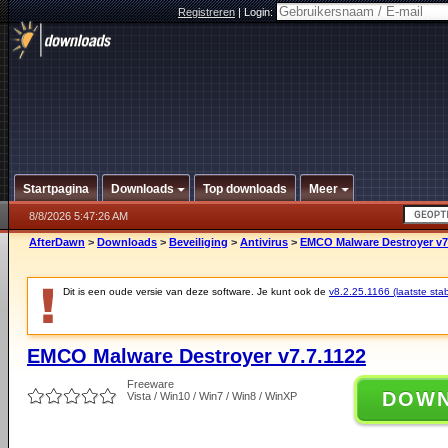
Registreren
|
Login:
Startpagina
Downloads
Top downloads
Meer
8/8/2026 5:47:26 AM
AfterDawn
>
Downloads
>
Beveiliging
>
Antivirus
>
EMCO Malware Destroyer v7
Dit is een oude versie van deze software. Je kunt ook de
v8.2.25.1166 (laatste stab
EMCO Malware Destroyer v7.7.1122
Freeware
DOW
Vista / Win10 / Win7 / Win8 / WinXP