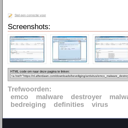
Stel een correctie voor
Screenshots:
HTML code om naar deze pagina te linken:
Trefwoorden:
emco
malware
destroyer
malwa
bedreiging
definities
virus