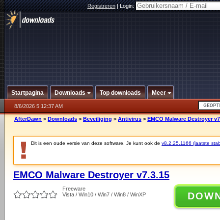
Registreren
|
Login:
Startpagina
Downloads
Top downloads
Meer
8/6/2026 5:12:37 AM
AfterDawn
>
Downloads
>
Beveiliging
>
Antivirus
>
EMCO Malware Destroyer v7
Dit is een oude versie van deze software. Je kunt ook de
v8.2.25.1166 (laatste stab
EMCO Malware Destroyer v7.3.15
Freeware
DOW
Vista / Win10 / Win7 / Win8 / WinXP