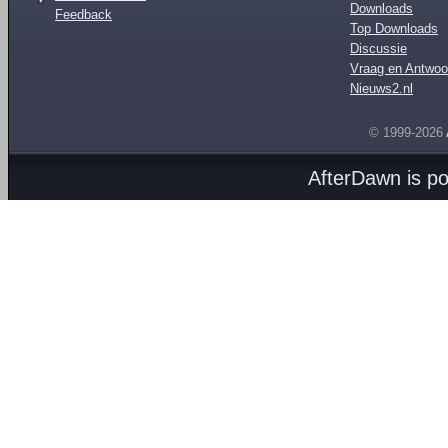
Downloads
Feedback
Top Downloads
Discussie
Vraag en Antwoo
Nieuws2.nl
© 1999-2026
AfterDawn is p