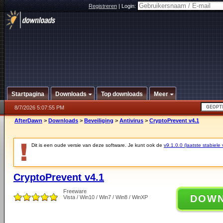
Registreren
|
Login:
Startpagina
Downloads
Top downloads
Meer
8/7/2026 5:07:55 PM
AfterDawn
>
Downloads
>
Beveiliging
>
Antivirus
>
CryptoPrevent v4.1
Dit is een oude versie van deze software. Je kunt ook de
v9.1.0.0 (laatste stabiele 
CryptoPrevent v4.1
Freeware
DOW
Vista / Win10 / Win7 / Win8 / WinXP