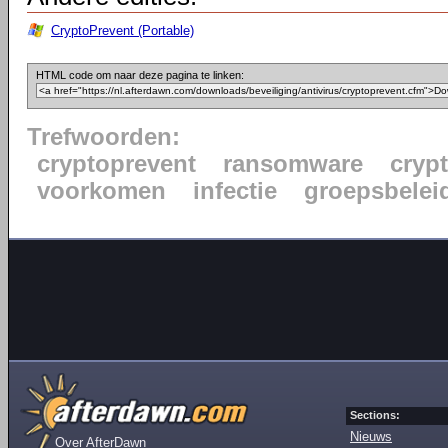
CryptoPrevent (Portable)
HTML code om naar deze pagina te linken:
Trefwoorden:
cryptoprevent
ransomware
cryp
voorkomen
infectie
groepsbelei
Sections:
Nieuws
Over AfterDawn