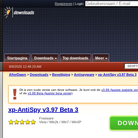
Registreren
|
Login:
Startpagina
Downloads
Top downloads
Meer
8/8/2026 12:48:19 AM
AfterDawn
>
Downloads
>
Beveiliging
>
Antispyware
>
xp-AntiSpy v3.97 Beta 3
Dit is een oude versie van deze software. Je kunt ook de
v3.98 (laatste stabiele ver
of de
v3.98 Beta (laatste beta versie)
.
xp-AntiSpy v3.97 Beta 3
Freeware
DOW
Vista / Win2k / Win7 / WinXP