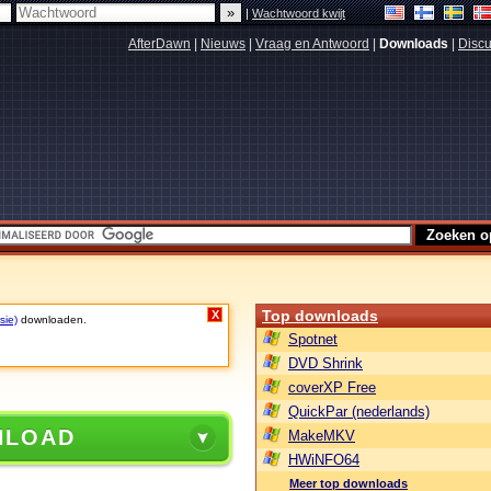
|
Wachtwoord kwijt
AfterDawn
|
Nieuws
|
Vraag en Antwoord
|
Downloads
|
Discu
Top downloads
X
sie)
downloaden.
Spotnet
DVD Shrink
coverXP Free
QuickPar (nederlands)
NLOAD
MakeMKV
HWiNFO64
Meer top downloads