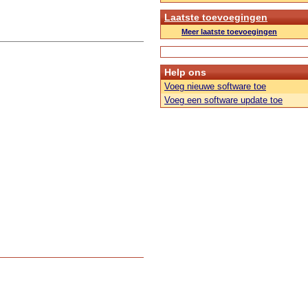
Laatste toevoegingen
Meer laatste toevoegingen
Help ons
Voeg nieuwe software toe
Voeg een software update toe