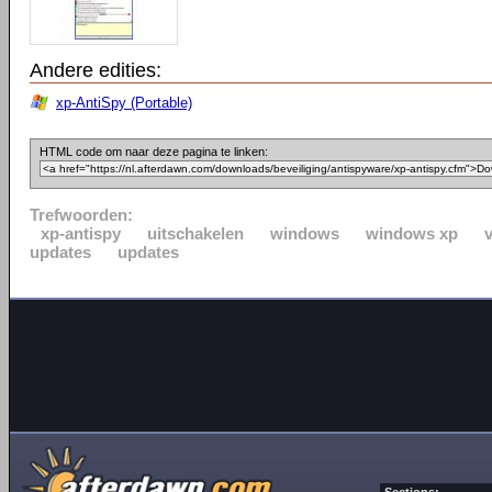
Andere edities:
xp-AntiSpy (Portable)
HTML code om naar deze pagina te linken:
Trefwoorden:
xp-antispy
uitschakelen
windows
windows xp
v
updates
updates