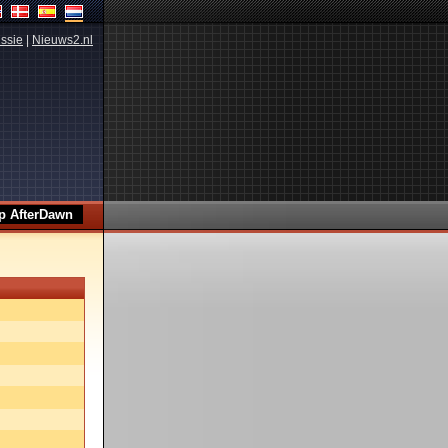
ssie
|
Nieuws2.nl