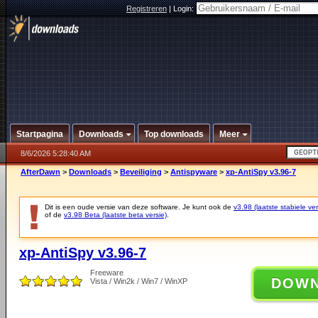
Registreren
|
Login:
Startpagina
Downloads
Top downloads
Meer
8/6/2026 5:28:40 AM
AfterDawn
>
Downloads
>
Beveiliging
>
Antispyware
>
xp-AntiSpy v3.96-7
Dit is een oude versie van deze software. Je kunt ook de
v3.98 (laatste stabiele ver
of de
v3.98 Beta (laatste beta versie)
.
xp-AntiSpy v3.96-7
Freeware
DOW
Vista / Win2k / Win7 / WinXP