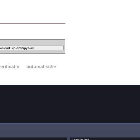
erificatie
automatische