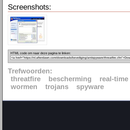
Screenshots:
HTML code om naar deze pagina te linken:
Trefwoorden:
threatfire
bescherming
real-time
wormen
trojans
spyware