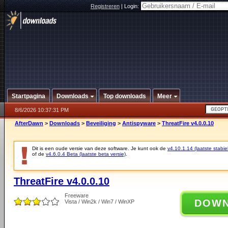
Registreren
|
Login:
Startpagina
Downloads
Top downloads
Meer
8/6/2026 10:37:31 PM
AfterDawn
>
Downloads
>
Beveiliging
>
Antispyware
>
ThreatFire v4.0.0.10
Dit is een oude versie van deze software. Je kunt ook de
v4.10.1.14 (laatste stabie
of de
v4.6.0.4 Beta (laatste beta versie)
.
ThreatFire v4.0.0.10
Freeware
DOW
Vista / Win2k / Win7 / WinXP