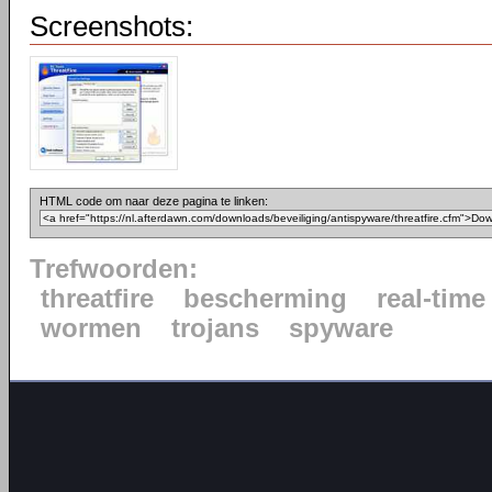
Screenshots:
HTML code om naar deze pagina te linken:
Trefwoorden:
threatfire
bescherming
real-time
wormen
trojans
spyware