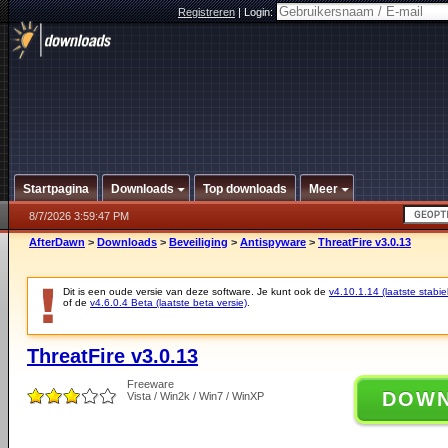
Registreren
|
Login:
Startpagina
Downloads
Top downloads
Meer
8/7/2026 3:59:47 PM
AfterDawn
>
Downloads
>
Beveiliging
>
Antispyware
>
ThreatFire v3.0.13
Dit is een oude versie van deze software. Je kunt ook de
v4.10.1.14 (laatste stabie
of de
v4.6.0.4 Beta (laatste beta versie)
.
ThreatFire v3.0.13
Freeware
DOW
Vista / Win2k / Win7 / WinXP