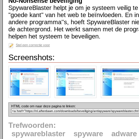
No-Nonsense beveiliging
SpywareBlaster helpt je om je systeem veilig t
"goede kant" van het web te beïnvloeden. En in 
andere programma''s, hoeft SpywareBlaster niet
de achtergrond. Het werkt samen met de progr
helpen het systeem te beveiligen.
Stel een correctie voor
Screenshots:
HTML code om naar deze pagina te linken:
Trefwoorden:
spywareblaster
spyware
adware