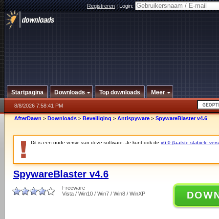
Registreren
|
Login:
Startpagina
Downloads
Top downloads
Meer
8/8/2026 7:58:41 PM
AfterDawn
>
Downloads
>
Beveiliging
>
Antispyware
>
SpywareBlaster v4.6
Dit is een oude versie van deze software. Je kunt ook de
v6.0 (laatste stabiele vers
SpywareBlaster v4.6
Freeware
DOW
Vista / Win10 / Win7 / Win8 / WinXP