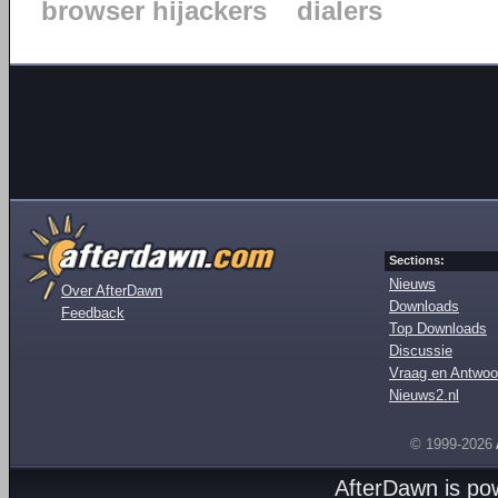
browser hijackers
dialers
Sections:
Nieuws
Over AfterDawn
Downloads
Feedback
Top Downloads
Discussie
Vraag en Antwoo
Nieuws2.nl
© 1999-2026
AfterDawn is p